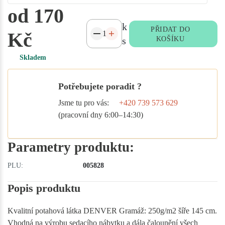
od 170
k
PŘIDAT DO
Kč
s
KOŠÍKU
Skladem
Potřebujete poradit ?
Jsme tu pro vás:
+420 739 573 629
(pracovní dny 6:00–14:30)
Parametry produktu:
PLU:
005828
Popis produktu
Kvalitní potahová látka DENVER Gramáž: 250g/m2 šíře 145 cm.
Vhodná na výrobu sedacího nábytku a dála čalounění všech