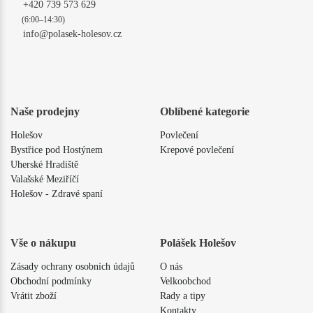
+420 739 573 629
(6:00–14:30)
info@polasek-holesov.cz
Naše prodejny
Oblíbené kategorie
Holešov
Povlečení
Bystřice pod Hostýnem
Krepové povlečení
Uherské Hradiště
Valašské Meziříčí
Holešov - Zdravé spaní
Vše o nákupu
Polášek Holešov
Zásady ochrany osobních údajů
O nás
Obchodní podmínky
Velkoobchod
Vrátit zboží
Rady a tipy
Kontakty