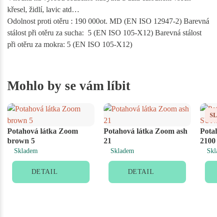
křesel, židlí, lavic atd…
Odolnost proti otěru : 190 000ot. MD (EN ISO 12947-2) Barevná
stálost při otěru za sucha: 5 (EN ISO 105-X12) Barevná stálost
při otěru za mokra: 5 (EN ISO 105-X12)
Mohlo by se vám líbit
S
Potahová látka Zoom
Potahová látka Zoom ash
Pota
brown 5
21
2100
Skladem
Skladem
Skl
DETAIL
DETAIL