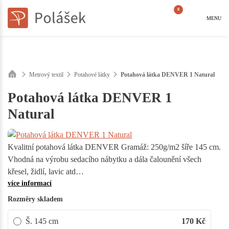
0
MENU
Metrový textil
Potahové látky
Potahová látka DENVER 1 Natural
Potahová látka DENVER 1
Natural
Kvalitní potahová látka DENVER Gramáž: 250g/m2 šíře 145 cm.
Vhodná na výrobu sedacího nábytku a dála čalounění všech
křesel, židlí, lavic atd…
více informací
Rozměry skladem
Š. 145 cm
170
Kč