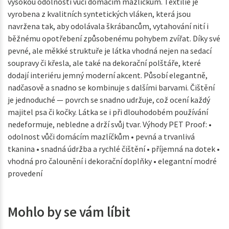
vysokou odolností vůči domácím mazlíčkům. Textilie je
vyrobena z kvalitních syntetických vláken, která jsou
navržena tak, aby odolávala škrábancům, vytahování nití i
běžnému opotřebení způsobenému pohybem zvířat. Díky své
pevné, ale měkké struktuře je látka vhodná nejen na sedací
soupravy či křesla, ale také na dekorační polštáře, které
dodají interiéru jemný moderní akcent. Působí elegantně,
nadčasově a snadno se kombinuje s dalšími barvami. Čištění
je jednoduché — povrch se snadno udržuje, což ocení každý
majitel psa či kočky. Látka se i při dlouhodobém používání
nedeformuje, nebledne a drží svůj tvar. Výhody PET Proof: •
odolnost vůči domácím mazlíčkům • pevná a trvanlivá
tkanina • snadná údržba a rychlé čištění • příjemná na dotek •
vhodná pro čalounění i dekorační doplňky • elegantní modré
provedení
Mohlo by se vám líbit