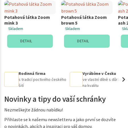
Potahová látka Zoom
Potahová látka Zoom
Pota
mink 3
brown 5
ash 
Skladem
Skladem
Sk
DETAIL
DETAIL
Rodinná firma
Vyrábíme v Česku
s tradicí poctivého českého
ve vlastní dílně s důrazem
šití
na kvalitu
Novinky a tipy do vaší schránky
Nezmeškejte žádnou nabídku!
Přihlaste se k našemu newsletteru a jako první se dozvíte
o novinkách, akcích a inspiraci pro váš domov.