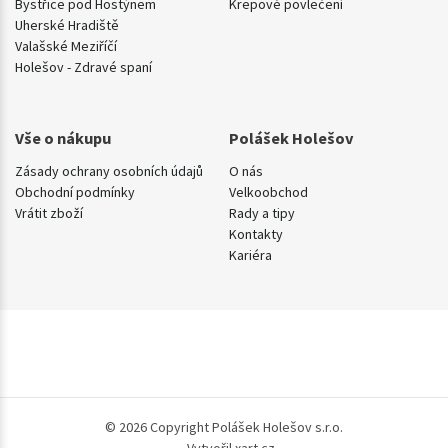
Bystřice pod Hostýnem
Krepové povlečení
Uherské Hradiště
Valašské Meziříčí
Holešov - Zdravé spaní
Vše o nákupu
Polášek Holešov
Zásady ochrany osobních údajů
O nás
Obchodní podmínky
Velkoobchod
Vrátit zboží
Rady a tipy
Kontakty
Kariéra
© 2026 Copyright Polášek Holešov s.r.o.
Vytvořil xart.cz