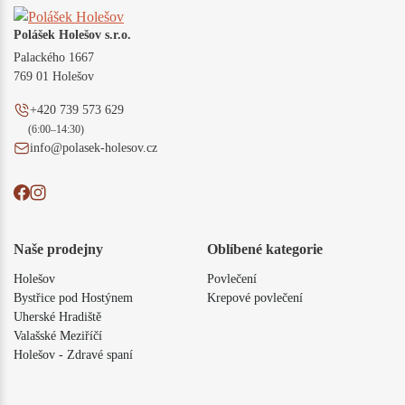
Polášek Holešov s.r.o.
Palackého 1667
769 01 Holešov
+420 739 573 629
(6:00–14:30)
info@polasek-holesov.cz
Naše prodejny
Oblíbené kategorie
Holešov
Povlečení
Bystřice pod Hostýnem
Krepové povlečení
Uherské Hradiště
Valašské Meziříčí
Holešov - Zdravé spaní