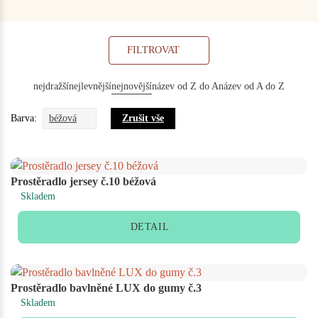
FILTROVAT
nejdražší
nejlevnější
nejnovější
název od Z do A
název od A do Z
Barva:
béžová
Zrušit vše
Prostěradlo jersey č.10 béžová
Skladem
DETAIL
Prostěradlo bavlněné LUX do gumy č.3
Skladem