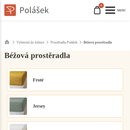
0
MENU
Vybavení do ložnice
Prostěradla Polášek
Béžová prostěradla
Béžová prostěradla
Froté
Jersey