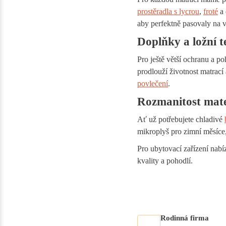
prostěradla s lycrou
,
froté
a 
aby perfektně pasovaly na v
Doplňky a ložní te
Pro ještě větší ochranu a po
prodlouží životnost matrací 
povlečení
.
Rozmanitost mate
Ať už potřebujete chladivé
mikroplyš pro zimní měsíce,
Pro ubytovací zařízení nab
kvality a pohodlí.
Rodinná firma