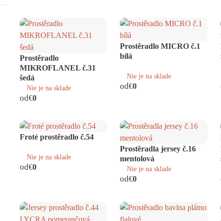
Prostěradlo MICRO č.1
bílá
Prostěradlo
MIKROFLANEL č.31
Nie je na sklade
šedá
od
€
0
Nie je na sklade
od
€
0
Froté prostěradlo č.54
Prostěradla jersey č.16
Nie je na sklade
mentolová
od
€
0
Nie je na sklade
od
€
0