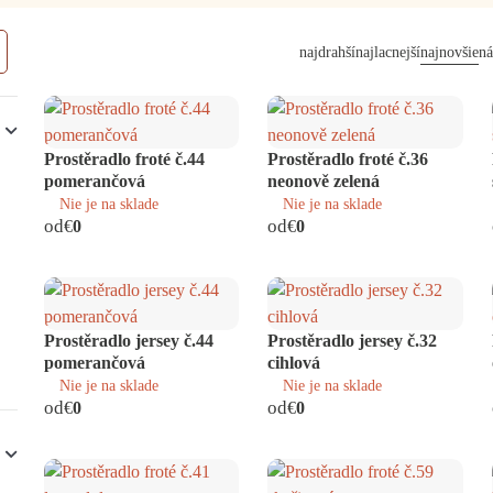
najdrahší
najlacnejší
najnovšie
ná
Prostěradlo froté č.44
Prostěradlo froté č.36
pomerančová
neonově zelená
Nie je na sklade
Nie je na sklade
od
od
€
0
€
0
Prostěradlo jersey č.44
Prostěradlo jersey č.32
pomerančová
cihlová
Nie je na sklade
Nie je na sklade
od
od
€
0
€
0