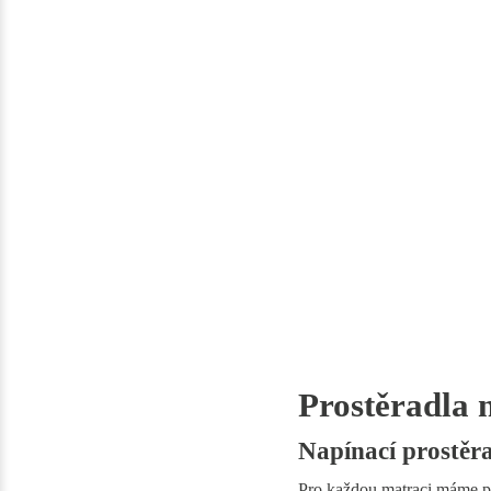
Prostěradla 
Napínací prostěra
Pro každou matraci máme pr