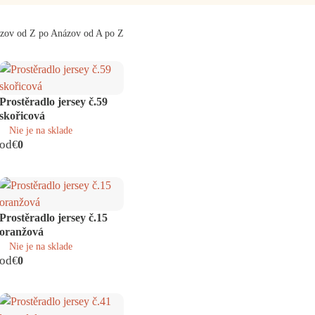
zov od Z po A
názov od A po Z
Prostěradlo jersey č.59
skořicová
Nie je na sklade
od
€
0
Prostěradlo jersey č.15
oranžová
Nie je na sklade
od
€
0