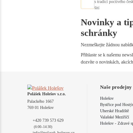
s tradicí poctivého čes
šití
Novinky a ti
schránky
Nezmeškejte žádnou nabíd
Přihlaste se k našemu newsle
dozvíte o novinkách, akcích
Naše prodejny
Polášek Holešov s.r.o.
Holešov
Palackého 1667
Bystřice pod Host
769 01 Holešov
Uherské Hradiště
Valašské Meziříčí
+420 739 573 629
Holešov - Zdravé s
(6:00–14:30)
info@polasek-holesov.cz