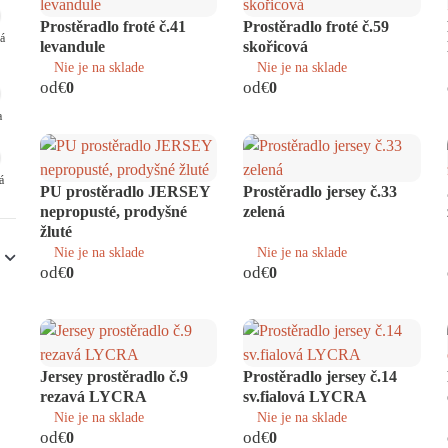
Prostěradlo froté č.41
Prostěradlo froté č.59
á
levandule
skořicová
Nie je na sklade
Nie je na sklade
od
od
€
0
€
0
a
á
PU prostěradlo JERSEY
Prostěradlo jersey č.33
nepropusté, prodyšné
zelená
žluté
Nie je na sklade
Nie je na sklade
od
od
€
0
€
0
Jersey prostěradlo č.9
Prostěradlo jersey č.14
rezavá LYCRA
sv.fialová LYCRA
Nie je na sklade
Nie je na sklade
od
od
€
0
€
0