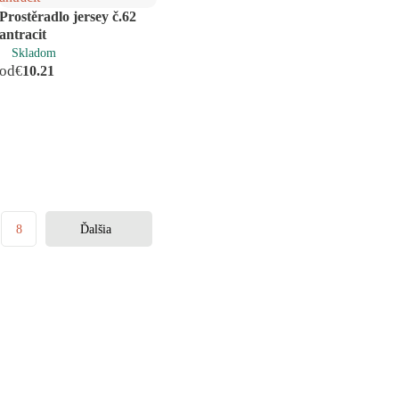
Prostěradlo jersey č.62
antracit
Skladom
od
€
10.21
8
Ďalšia