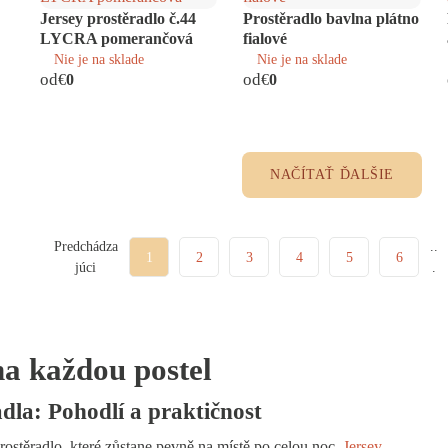
Jersey prostěradlo č.44
Prostěradlo bavlna plátno
LYCRA pomerančová
fialové
Nie je na sklade
Nie je na sklade
od
od
€
0
€
0
NAČÍTAŤ ĎALŠIE
Predchádza
1
2
3
4
5
6
júci
na každou postel
dla: Pohodlí a praktičnost
ostěradlo, které zůstane pevně na místě po celou noc.
Jersey