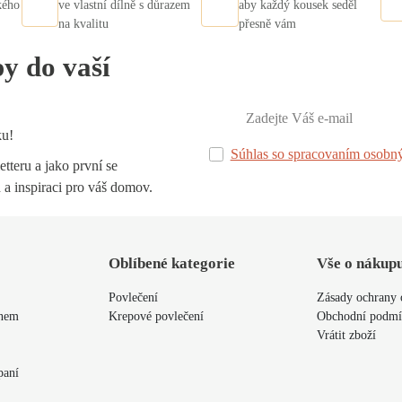
kého
ve vlastní dílně s důrazem
aby každý kousek seděl
na kvalitu
přesně vám
py do vaší
ku!
Súhlas so spracovaním osobn
tteru a jako první se
 a inspiraci pro váš domov.
Oblíbené kategorie
Vše o nákup
Povlečení
Zásady ochrany 
ýnem
Krepové povlečení
Obchodní podm
Vrátit zboží
paní