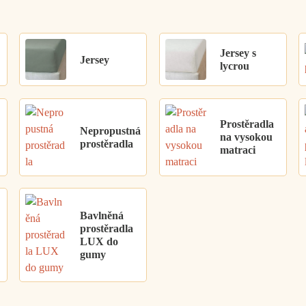
Jersey s
Jersey
lycrou
Prostěradla
Nepropustná
na vysokou
prostěradla
matraci
Bavlněná
prostěradla
LUX do
gumy