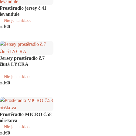
Prostěradlo jersey č.41
levandule
Nie je na sklade
od
€
0
Jersey prostěradlo č.7
žlutá LYCRA
Nie je na sklade
od
€
0
Prostěradlo MICRO č.58
oříšková
Nie je na sklade
od
€
0