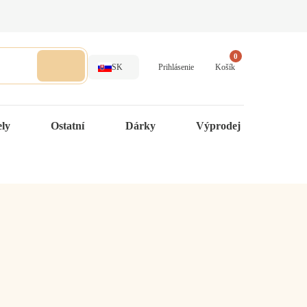
0
SK
Prihlásenie
Košík
ely
Ostatní
Dárky
Výprodej