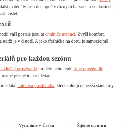
další materiály jsou dostupné v různých barvách a velikostech,
aši postel.
xtil
hodlí vaší postele jsou tu
chrániče matrací
. Zvýší komfort,
a udrží je v čistotě. A jako třešnička na dortu je samozřejmě
riálů pro každou sezónu
bavlněné prostěradlo
pro léto nebo teplé
froté prostěradlo
i
 máme přesně to, co hledáte.
ízíme také
hotelová prostěradla
, které splňují nejvyšší standardy
Vyrábíme v Česku
Šijeme na míru