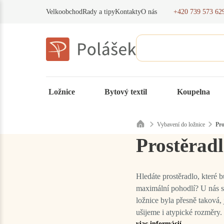
+420 739 573 62
Velkoobchod
Rady a tipy
Kontakty
O nás
Ložnice
Bytový textil
Koupelna
Vybavení do ložnice
Pro
Prostěradl
Hledáte prostěradlo, které 
maximální pohodlí? U nás si
ložnice byla přesně taková, 
ušijeme i atypické rozměry.
viac informácií