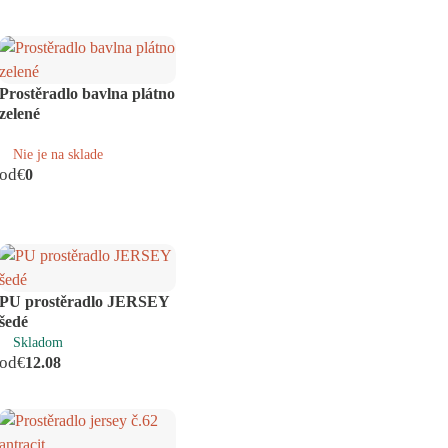
Prostěradlo bavlna plátno
zelené
Nie je na sklade
od
€
0
PU prostěradlo JERSEY
šedé
Skladom
od
€
12.08