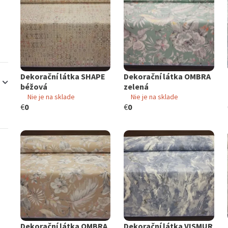
Dekorační látka SHAPE
Dekorační látka OMBRA
béžová
zelená
Nie je na sklade
Nie je na sklade
€
0
€
0
Dekorační látka OMBRA
Dekorační látka VISMUR