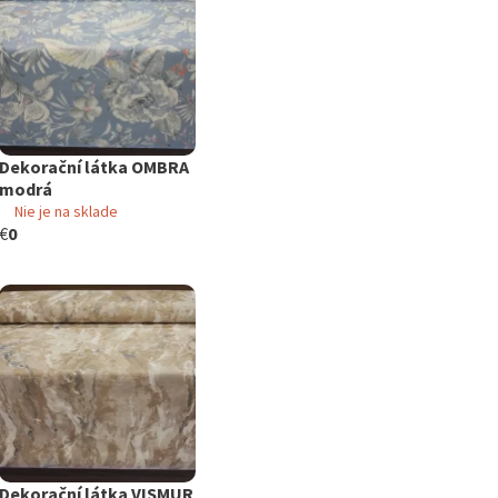
Dekorační látka OMBRA
modrá
Nie je na sklade
€
0
Dekorační látka VISMUR