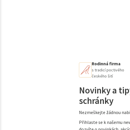
Rodinná firma
s tradicí poctivého
českého šití
Novinky a tip
schránky
Nezmeškejte žádnou nabí
Přihlaste se k našemu new
dozvíte o novinkách, akcíc