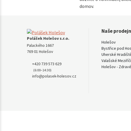
domov.
Naše prodej
Polášek Holešov s.r.o.
Holešov
Palackého 1667
Bystřice pod Ho
769 01 Holešov
Uherské Hradišt
Valašské Meziříč
+420 739 573 629
Holešov - Zdravé
(6:00–14:30)
info@polasek-holesov.cz