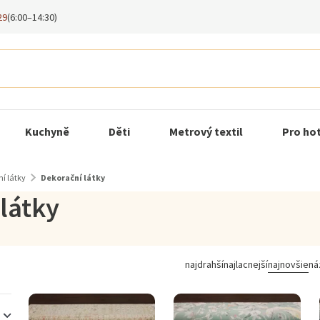
29
(6:00–14:30)
Kuchyně
Děti
Metrový textil
Pro ho
í látky
Dekorační látky
látky
najdrahší
najlacnejší
najnovšie
ná