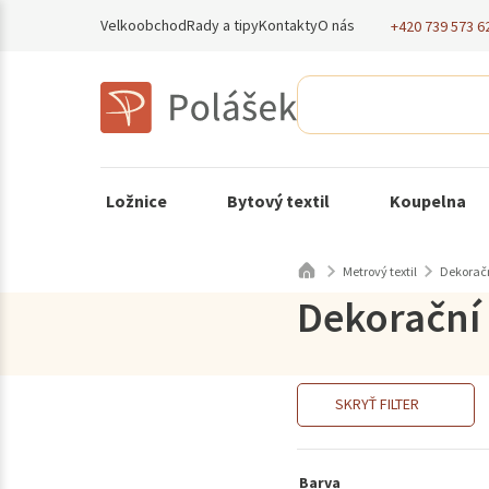
Velkoobchod
Rady a tipy
Kontakty
O nás
+420 739 573 6
Ložnice
Bytový textil
Koupelna
Metrový textil
Dekoračn
Dekorační 
SKRYŤ FILTER
Barva