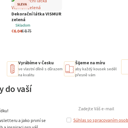
SLEVA
Dekorační látka VISMUR
ks
zelená
Skladom
€
6.04
€
8.75
Vyrábíme v Česku
Šijeme na míru
ve vlastní dílně s důrazem
aby každý kousek seděl
na kvalitu
přesně vám
y do vaší
dku!
Súhlas so spracovaním osob
sletteru a jako první se
h a inspiraci pro váš