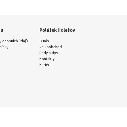
pu
Polášek Holešov
y osobních údajů
O nás
mínky
Velkoobchod
Rady a tipy
Kontakty
Kariéra