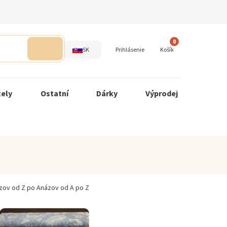
0
SK
Prihlásenie
Košík
tely
Ostatní
Dárky
Výprodej
zov od Z po A
názov od A po Z