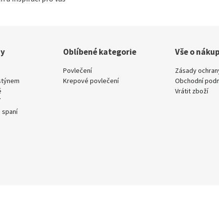
ny
Oblíbené kategorie
Vše o náku
Povlečení
Zásady ochran
stýnem
Krepové povlečení
Obchodní pod
ě
Vrátit zboží
í
 spaní