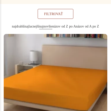
FILTROVAŤ
najdrahší
najlacnejší
najnovšie
názov od Z po A
názov od A po Z