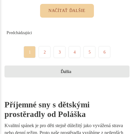
NAČÍTAŤ ĎALŠIE
Predchádzajúci
1
2
3
4
5
6
Ďalšia
Příjemné sny s dětskými
prostěradly od Poláška
Kvalitní spánek je pro děti stejně důležitý jako vyvážená strava
nebo denní režim. Proto naše prostěradla vyrábíme z nejlepších