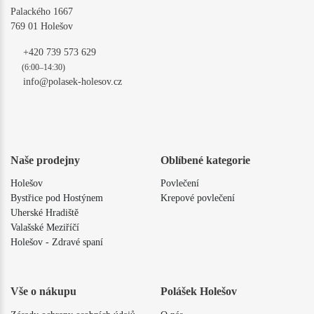
Palackého 1667
769 01 Holešov
+420 739 573 629
(6:00–14:30)
info@polasek-holesov.cz
Naše prodejny
Oblíbené kategorie
Holešov
Povlečení
Bystřice pod Hostýnem
Krepové povlečení
Uherské Hradiště
Valašské Meziříčí
Holešov - Zdravé spaní
Vše o nákupu
Polášek Holešov