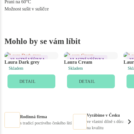
Praní na 60°C
Možnost sušit v sušičce
Mohlo by se vám líbit
VLASTNÍ VÝŠIVKA
VLASTNÍ VÝŠIVKA
V
Laura Dark grey
Laura Cream
Laur
Skladem
Skladem
Skl
DETAIL
DETAIL
Vyrábíme v Česku
Rodinná firma
ve vlastní dílně s důrazem
s tradicí poctivého českého šití
na kvalitu