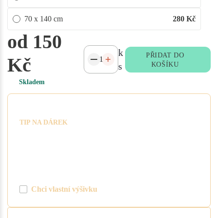
70 x 140 cm
280
Kč
od 150
k
PŘIDAT DO
Kč
s
KOŠÍKU
Skladem
Vytvořte si vlastní výšivku
TIP NA DÁREK
Snadno si vytvořte výšivku se jménem či
oslovením. Nyní máte možnost pomocí
tlačítka "vlastní výšivka" vytvořit
požadovaný text, barvu a písmo. Cena za
1 ks výšivky je 100 Kč.
Chci vlastní výšivku