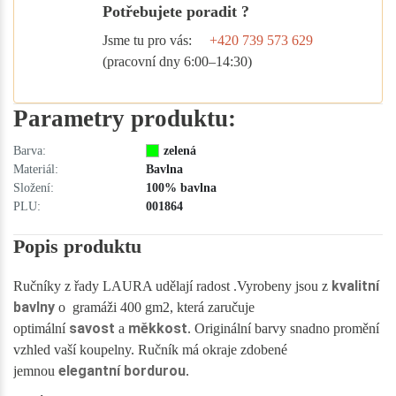
Potřebujete poradit ?
Jsme tu pro vás:
+420 739 573 629
(pracovní dny 6:00–14:30)
Parametry produktu:
Barva:
zelená
Materiál:
Bavlna
Složení:
100% bavlna
PLU:
001864
Popis produktu
kvalitní
Ručníky z řady LAURA udělají radost .Vyrobeny jsou z
bavlny
o gramáži 400 gm2, která zaručuje
savost
měkkost
optimální
a
. Originální barvy snadno promění
vzhled vaší koupelny. Ručník má okraje zdobené
elegantní bordurou
jemnou
.