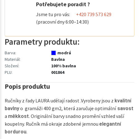
Potřebujete poradit ?
Jsme tu pro vás:
+420 739 573 629
(pracovní dny 6:00–14:30)
Parametry produktu:
Barva:
modrá
Materiál:
Bavlna
Složení:
100% bavlna
PLU:
001864
Popis produktu
Ručníky z řady LAURA udělají radost .Vyrobeny jsou z
kvalitní
o gramáži 400 gm2, která zaručuje optimální
bavlny
savost
a
. Originální barvy snadno promění vzhled vaší
měkkost
koupelny. Ručník má okraje zdobené jemnou
elegantní
.
bordurou