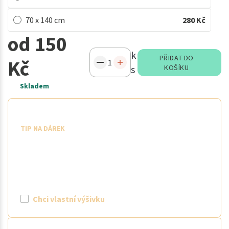
70 x 140 cm
280
Kč
od 150
k
PŘIDAT DO
Kč
s
KOŠÍKU
Skladem
Vytvořte si vlastní výšivku
TIP NA DÁREK
Snadno si vytvořte výšivku se jménem
či oslovením. Nyní máte možnost
pomocí tlačítka "vlastní výšivka" vytvořit
požadovaný text, barvu a písmo. Cena
za 1 ks výšivky je 100 Kč.
Chci vlastní výšivku