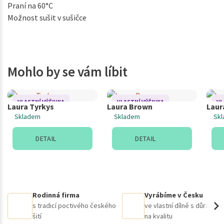
Praní na 60°C
Možnost sušit v sušičce
Mohlo by se vám líbit
VLASTNÍ VÝŠIVKA
VLASTNÍ VÝŠIVKA
VL
Laura Tyrkys
Laura Brown
Laur
Skladem
Skladem
Sk
DETAIL
DETAIL
Rodinná firma
Vyrábíme v Česku
s tradicí poctivého českého
ve vlastní dílně s důrazem
šití
na kvalitu