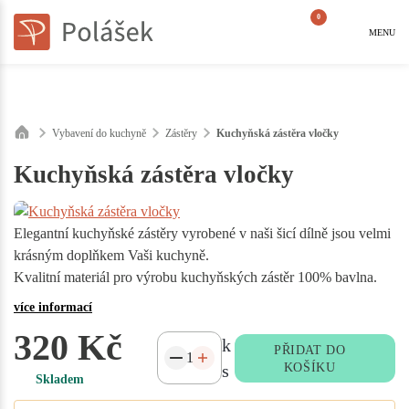
0
MENU
Vybavení do kuchyně
Zástěry
Kuchyňská zástěra vločky
Kuchyňská zástěra vločky
Elegantní kuchyňské zástěry vyrobené v naši šicí dílně jsou velmi
krásným doplňkem Vaši kuchyně.
Kvalitní materiál pro výrobu kuchyňských zástěr 100% bavlna.
více informací
320 Kč
k
PŘIDAT DO
s
KOŠÍKU
Skladem