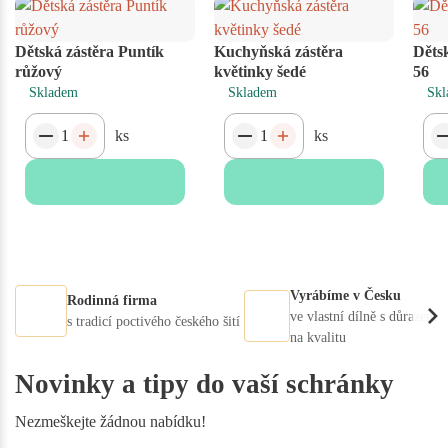
Dětská zástěra Puntík
Kuchyňská zástěra
Dětsk
růžový
květinky šedé
56
Skladem
Skladem
Skl
ks
ks
Vyrábíme v Česku
Rodinná firma
ve vlastní dílně s důrazem
s tradicí poctivého českého šití
na kvalitu
Novinky a tipy do vaší schránky
Nezmeškejte žádnou nabídku!