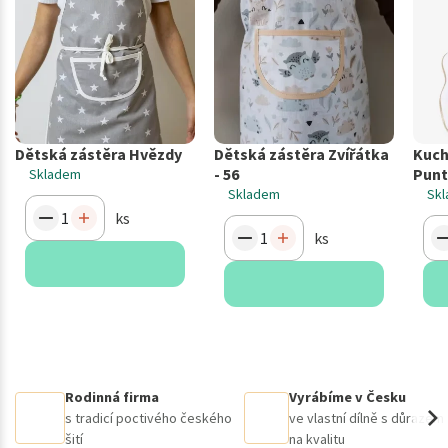
Dětská zástěra Hvězdy
Dětská zástěra Zvířátka
Kuch
- 56
Punt
Skladem
Skladem
Sk
ks
ks
Rodinná firma
Vyrábíme v Česku
s tradicí poctivého českého
ve vlastní dílně s důrazem
šití
na kvalitu