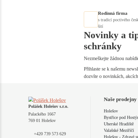
Rodinná firma
s tradicí poctivého čes
šití
Novinky a ti
schránky
Nezmeškejte žádnou nabíd
Přihlaste se k našemu newsle
dozvíte o novinkách, akcích
Naše prodejny
Polášek Holešov s.r.o.
Holešov
Palackého 1667
Bystřice pod Host
769 01 Holešov
Uherské Hradiště
Valašské Meziříčí
+420 739 573 629
Holešov - Zdravé s