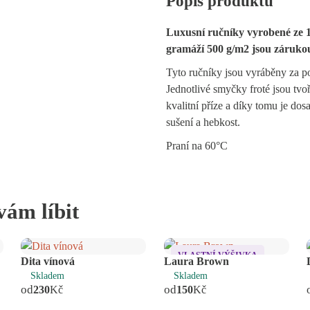
Popis produktu
Luxusní ručníky vyrobené ze 
gramáží 500 g/m2 jsou zárukou
Tyto ručníky jsou vyráběny za p
Jednotlivé smyčky froté jsou tv
kvalitní příze a díky tomu je dos
sušení a hebkost.
Praní na 60°C
vám líbit
VLASTNÍ VÝŠIVKA
Dita vínová
Laura Brown
Skladem
Skladem
od
od
230
Kč
150
Kč