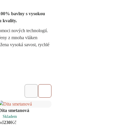
100% bavlny s vysokou
 kvality.
omoci nových technologií.
ořeny z mnoha vláken
ažena vysoká savost, rychlé
VLASTNÍ VÝŠIVKA
VL
Dita smetanová
Ema hnědo fialová
Laura
Skladem
Skladem
Skl
od
od
od
230
Kč
230
Kč
15