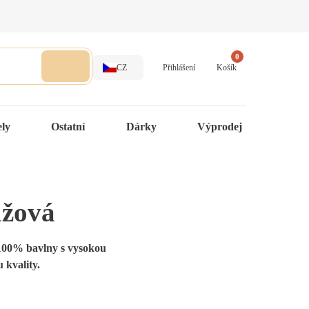
0
CZ
Přihlášení
Košík
ely
Ostatní
Dárky
Výprodej
ůžová
100% bavlny s vysokou
 kvality.