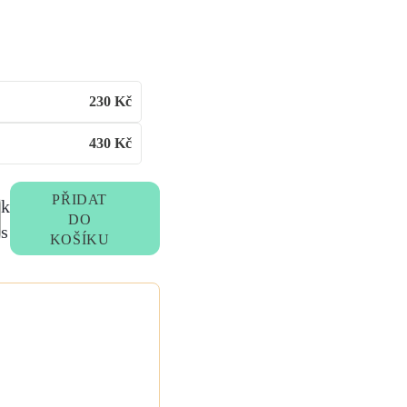
230
Kč
430
Kč
PŘIDAT
k
DO
s
KOŠÍKU
e