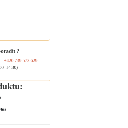
í
xt,
šivky
poradit ?
+420 739 573 629
:00–14:30)
duktu:
á
vlna