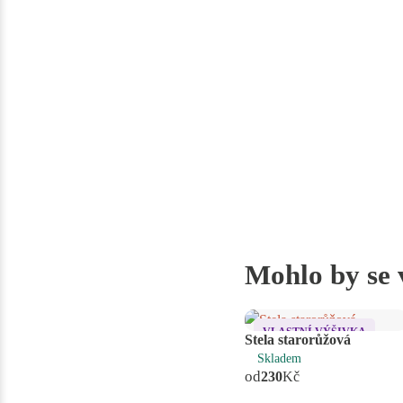
Mohlo by se 
VLASTNÍ VÝŠIVKA
Stela starorůžová
Skladem
od
230
Kč