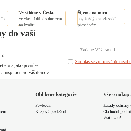
Vyrábíme v Česku
Šijeme na míru
kého
ve vlastní dílně s důrazem
aby každý kousek seděl
na kvalitu
přesně vám
py do vaší
ku!
Souhlas se zpracováním osobn
tteru a jako první se
 a inspiraci pro váš domov.
Oblíbené kategorie
Vše o nákup
Povlečení
Zásady ochrany 
ýnem
Krepové povlečení
Obchodní podm
Vrátit zboží
paní