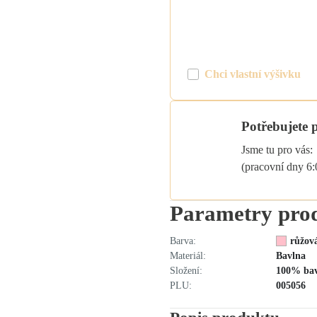
možnost pomocí tlačítka "vlastn
výšivka" vytvořit požadovaný te
barvu a písmo. Cena za 1 ks vý
je 100 Kč.
Chci vlastní výšivku
Potřebujete 
Jsme tu pro vás:
(pracovní dny 6
Parametry pro
Barva:
růžov
Materiál:
Bavlna
Složení:
100% ba
PLU:
005056