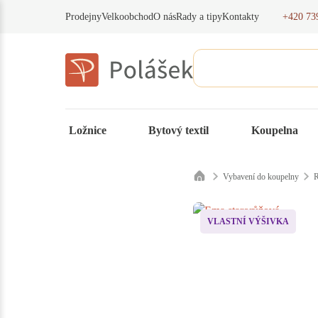
+420 73
Prodejny
Velkoobchod
O nás
Rady a tipy
Kontakty
Ložnice
Bytový textil
Koupelna
Vybavení do koupelny
R
VLASTNÍ VÝŠIVKA