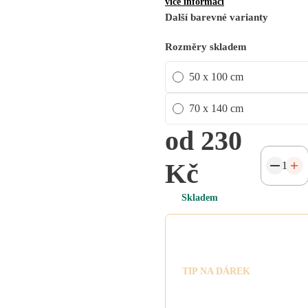
více informací
Další barevné varianty
Rozměry skladem
50 x 100 cm
70 x 140 cm
od 230
Kč
Skladem
Vytvořte si vlastní
výšivku
TIP NA DÁREK
Snadno si vytvořte výšivku se
jménem či oslovením. Nyní mát