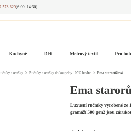
9 573 629
(6:00–14:30)
Kuchyně
Děti
Metrový textil
Pro hot
učníky a osušky
Ručníky a osušky do koupelny 100% bavlna
Ema starorůžová
Ema staror
Luxusní ručníky vyrobené ze 
gramáží 500 g/m2 jsou zárukou