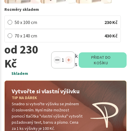
Rozměry skladem
50 x 100 cm
230
Kč
70 x 140 cm
430
Kč
od 230
k
PŘIDAT DO
Kč
s
KOŠÍKU
Skladem
Vytvořte si vlastní výšivku
TIP NA DÁREK
Snadno si vytvořte výšivku se jménem
či oslovením. Nyní máte možnost
pomocí tlačítka "vlastní výšivka" vytvořit
požadovaný text, barvu a písmo. Cena
za 1 ks výšivky je 100 Kč.