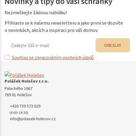
Novinky a tipy do vaší schránky
Nezmeškejte žádnou nabídku!
Přihlaste se k našemu newsletteru a jako první se dozvíte
o novinkách, akcích a inspiraci pro váš domov.
ODESLAT
Souhlas se zpracováním osobních údajů
Polášek Holešov s.r.o.
Palackého 1667
769 01 Holešov
+420 739 573 629
(6:00–14:30)
info@polasek-holesov.cz