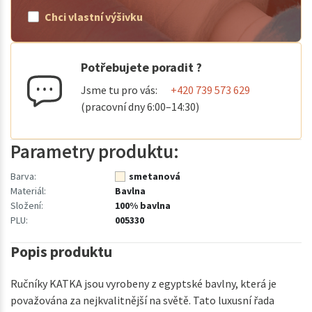
Chci vlastní výšivku
Potřebujete poradit ?
Jsme tu pro vás:
+420 739 573 629
(pracovní dny 6:00–14:30)
Parametry produktu:
Barva:
smetanová
Materiál:
Bavlna
Složení:
100% bavlna
PLU:
005330
Popis produktu
Ručníky KATKA jsou vyrobeny z egyptské bavlny, která je
považována za nejkvalitnější na světě. Tato luxusní řada