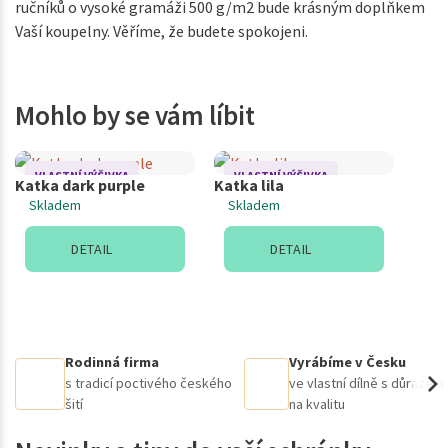
ručníků o vysoké gramáži 500 g/m2 bude krásným doplňkem
Vaší koupelny. Věříme, že budete spokojeni.
Mohlo by se vám líbit
VLASTNÍ VÝŠIVKA
VLASTNÍ VÝŠIVKA
Katka dark purple
Katka lila
Skladem
Skladem
DETAIL
DETAIL
Rodinná firma
Vyrábíme v Česku
s tradicí poctivého českého
ve vlastní dílně s důrazem
šití
na kvalitu