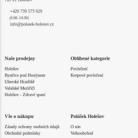
+420 739 573 629
(6:00–14:30)
info@polasek-holesov.cz
Naše prodejny
Oblíbené kategorie
Holešov
Povlečení
Bystřice pod Hostýnem
Krepové povlečení
Uherské Hradiště
Valašské Meziříčí
Holešov - Zdravé spaní
Vše o nákupu
Polášek Holešov
Zásady ochrany osobních údajů
O nás
Obchodní podmínky
Velkoobchod