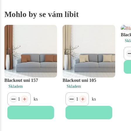
Mohlo by se vám líbit
Blac
Skl
Blackout uni 157
Blackout uni 105
Skladem
Skladem
ks
ks