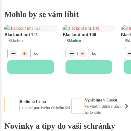
Mohlo by se vám líbit
Blackout uni 121
Blackout uni 100
Blac
Skladem
Skladem
Skl
ks
ks
Vyrábíme v Česku
Rodinná firma
ve vlastní dílně s důrazem
s tradicí poctivého českého šití
na kvalitu
Novinky a tipy do vaší schránky