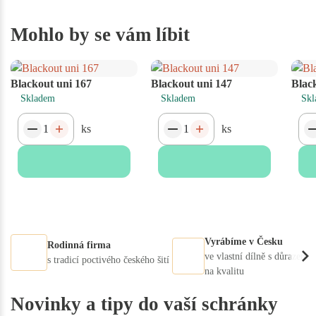
Mohlo by se vám líbit
Blackout uni 167
Blackout uni 147
Blac
Skladem
Skladem
Skl
ks
ks
Vyrábíme v Česku
Rodinná firma
ve vlastní dílně s důrazem
s tradicí poctivého českého šití
na kvalitu
Novinky a tipy do vaší schránky