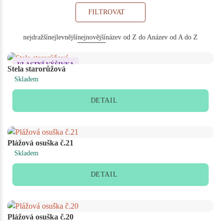
FILTROVAT
nejdražší
nejlevnější
nejnovější
název od Z do A
název od A do Z
VLASTNÍ VÝŠIVKA
Stela starorůžová
Skladem
DETAIL
Plážová osuška č.21
Skladem
DETAIL
Plážová osuška č.20