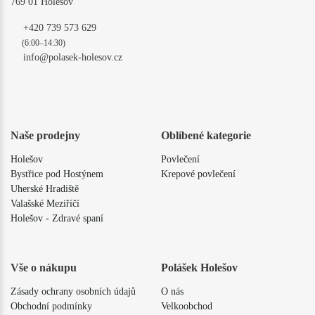
769 01 Holešov
+420 739 573 629
(6:00–14:30)
info@polasek-holesov.cz
Naše prodejny
Oblíbené kategorie
Holešov
Povlečení
Bystřice pod Hostýnem
Krepové povlečení
Uherské Hradiště
Valašské Meziříčí
Holešov - Zdravé spaní
Vše o nákupu
Polášek Holešov
Zásady ochrany osobních údajů
O nás
Obchodní podmínky
Velkoobchod