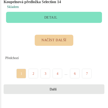
Koupelnová předložka Selection 14
Skladem
DETAIL
NAČÍST DALŠÍ
Předchozí
1
2
3
4
6
7
Další