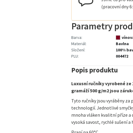
(pracovní dny 6
Parametry prod
Barva:
vínov
Materiál:
Bavlna
Složení:
100% ba
PLU:
004472
Popis produktu
Luxusní ručníky vyrobené ze
gramáží 500 g/m2 jsou záruko
Tyto ručníky jsou vyráběny za
technologií. Jednotlivé smyčky
mnoha vláken kvalitní příze a
vysoká savost, rychlé sušení a
Praní na 60°C