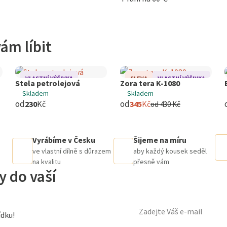
ám líbit
VLASTNÍ VÝŠIVKA
SLEVA
VLASTNÍ VÝŠIVKA
Stela petrolejová
Zora tera K-1080
Skladem
Skladem
od
od
230
Kč
345
Kč
od
430
Kč
Vyrábíme v Česku
Šijeme na míru
ve vlastní dílně s důrazem
aby každý kousek seděl
na kvalitu
přesně vám
y do vaší
dku!