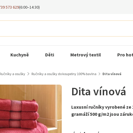
739 573 629
(6:00–14:30)
Kuchyně
Děti
Metrový textil
Pro ho
Ručníky a osušky
Ručníky a osušky do koupelny 100% bavlna
Dita vínová
Dita vínová
Luxusní ručníky vyrobené ze
gramáží 500 g/m2 jsou záruko