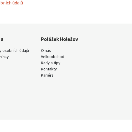
bních údajů
pu
Polášek Holešov
y osobních údajů
O nás
mínky
Velkoobchod
Rady a tipy
Kontakty
Kariéra