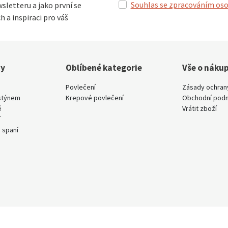
Souhlas se zpracováním oso
sletteru a jako první se
h a inspiraci pro váš
ny
Oblíbené kategorie
Vše o náku
Povlečení
Zásady ochran
stýnem
Krepové povlečení
Obchodní pod
ě
Vrátit zboží
í
 spaní