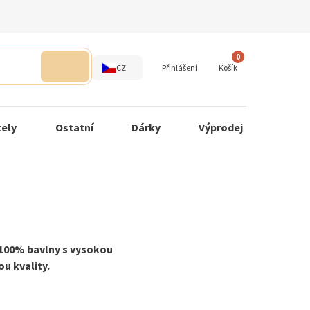
0
CZ
Přihlášení
Košík
tely
Ostatní
Dárky
Výprodej
 100% bavlny s vysokou
u kvality.