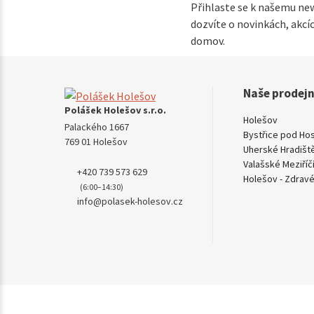
Přihlaste se k našemu new
dozvíte o novinkách, akcíc
domov.
Naše prodej
Polášek Holešov s.r.o.
Holešov
Palackého 1667
Bystřice pod Ho
769 01 Holešov
Uherské Hradišt
Valašské Meziříč
+420 739 573 629
Holešov - Zdravé
(6:00–14:30)
info@polasek-holesov.cz