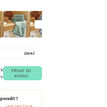
230
Kč
k
PŘIDAT DO
s
KOŠÍKU
poradit ?
:
+420 739 573 629