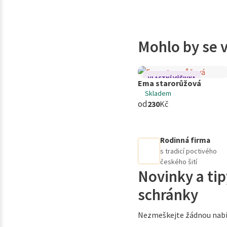
Mohlo by se v
VLASTNÍ VÝŠIVKA
Ema starorůžová
Skladem
od
230
Kč
Rodinná firma
s tradicí poctivého
českého šití
Novinky a tip
schránky
Nezmeškejte žádnou nabí