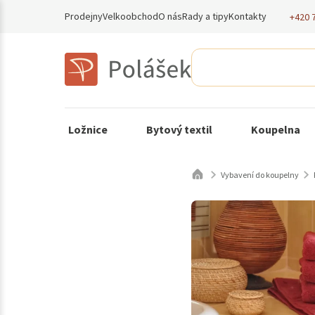
Prodejny
Velkoobchod
O nás
Rady a tipy
Kontakty
+420 
Ložnice
Bytový textil
Koupelna
Vybavení do koupelny