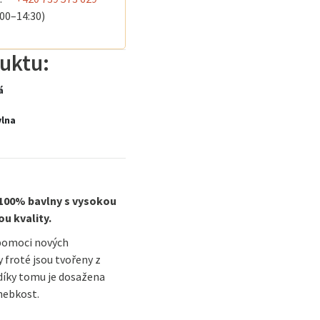
:00–14:30)
uktu:
á
vlna
 100% bavlny s vysokou
u kvality.
 pomoci nových
 froté jsou tvořeny z
 díky tomu je dosažena
 hebkost.