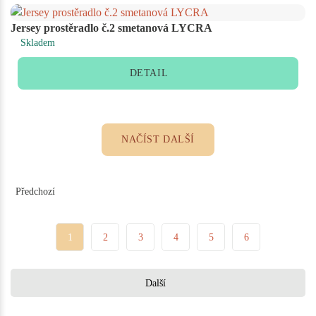
Jersey prostěradlo č.2 smetanová LYCRA
Skladem
DETAIL
NAČÍST DALŠÍ
Předchozí
1
2
3
4
5
6
Další