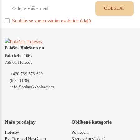
ODESLAT
Souhlas se zpracováním osobních údajů
Polášek Holešov s.r.o.
Palackého 1667
769 01 Holešov
+420 739 573 629
(6:00–14:30)
info@polasek-holesov.cz
Naše prodejny
Oblíbené kategorie
Holešov
Povlečení
Bystřice pod Hostýnem
Krepové povlečení