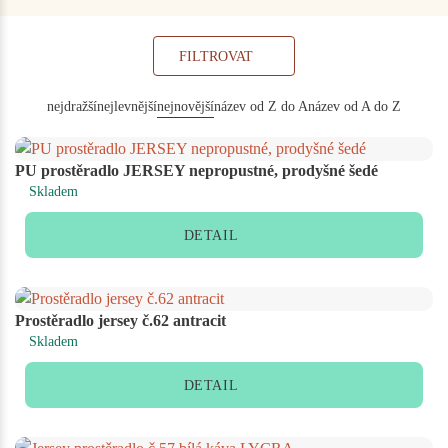
FILTROVAT
nejdražší
nejlevnější
nejnovější
název od Z do A
název od A do Z
PU prostěradlo JERSEY nepropustné, prodyšné šedé
Skladem
DETAIL
Prostěradlo jersey č.62 antracit
Skladem
DETAIL