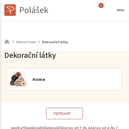
0
MENU
Metrový textil
Dekorační látky
Dekorační látky
Home
FILTROVAT
nejdražší
nejlevnější
nejnovější
název od Z do A
název od A do Z