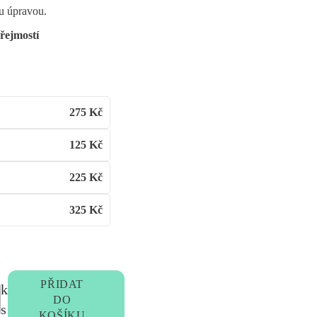
u úpravou.
řejmostí
275
Kč
125
Kč
225
Kč
325
Kč
PŘIDAT
k
DO
s
KOŠÍKU