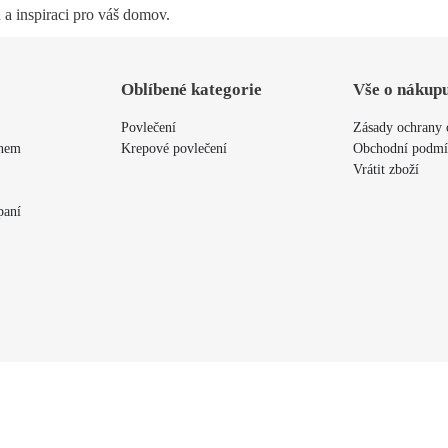
 a inspiraci pro váš domov.
Oblíbené kategorie
Vše o nákup
Povlečení
Zásady ochrany 
ýnem
Krepové povlečení
Obchodní podm
Vrátit zboží
paní