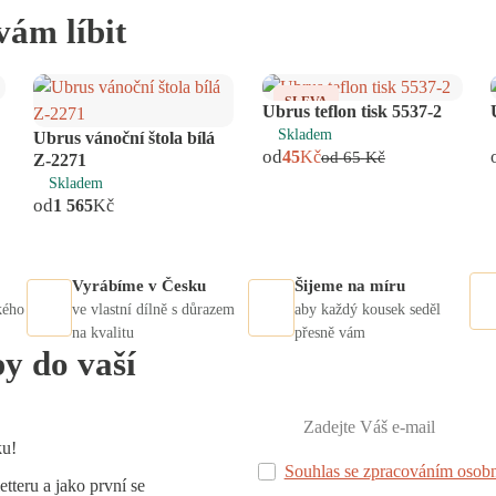
vám líbit
SLEVA
Ubrus teflon tisk 5537-2
Skladem
Ubrus vánoční štola bílá
od
45
Kč
od
65
Kč
Z-2271
Skladem
od
1 565
Kč
Vyrábíme v Česku
Šijeme na míru
kého
ve vlastní dílně s důrazem
aby každý kousek seděl
na kvalitu
přesně vám
py do vaší
ku!
Souhlas se zpracováním osobn
tteru a jako první se