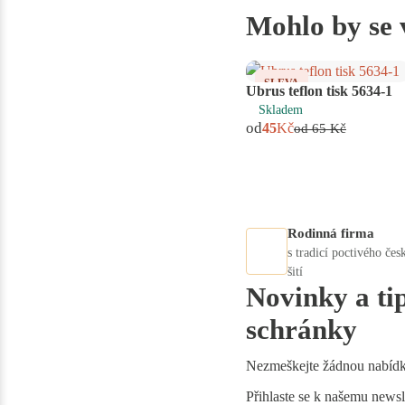
Mohlo by se 
SLEVA
Ubrus teflon tisk 5634-1
Skladem
od
45
Kč
od
65
Kč
Rodinná firma
s tradicí poctivého čes
šití
Novinky a ti
schránky
Nezmeškejte žádnou nabíd
Přihlaste se k našemu newsle