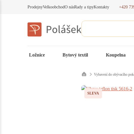
+420 73
Prodejny
Velkoobchod
O nás
Rady a tipy
Kontakty
Ložnice
Bytový textil
Koupelna
Vybavení do obývacího pok
SLEVA