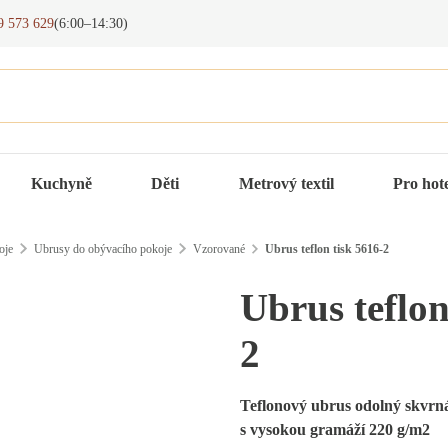
9 573 629
(6:00–14:30)
Kuchyně
Děti
Metrový textil
Pro hot
oje
Ubrusy do obývacího pokoje
Vzorované
Ubrus teflon tisk 5616-2
Ubrus teflon
2
Teflonový ubrus odolný skvrná
s vysokou gramáží 220 g/m2