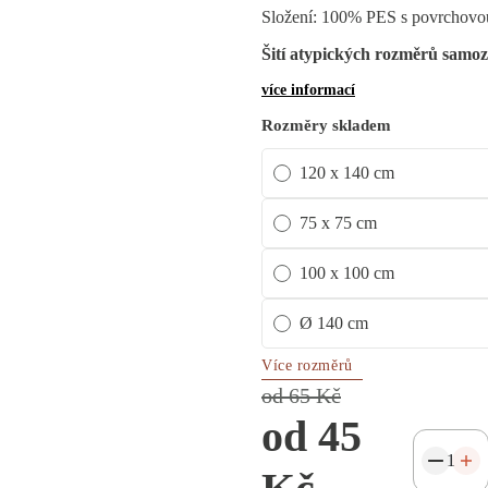
Složení: 100% PES s povrchovo
Šití atypických rozměrů samoz
více informací
Rozměry skladem
120 x 140 cm
75 x 75 cm
100 x 100 cm
Ø 140 cm
Více rozměrů
od 65 Kč
od 45