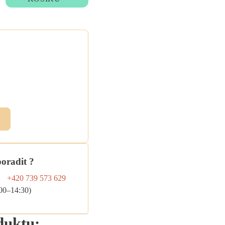
ebo
ky
me
.
poradit ?
+420 739 573 629
:00–14:30)
duktu: