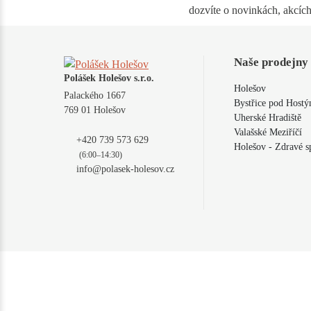
dozvíte o novinkách, akcích
Naše prodejny
Polášek Holešov s.r.o.
Holešov
Palackého 1667
Bystřice pod Host
769 01 Holešov
Uherské Hradiště
Valašské Meziříčí
+420 739 573 629
Holešov - Zdravé s
(6:00–14:30)
info@polasek-holesov.cz