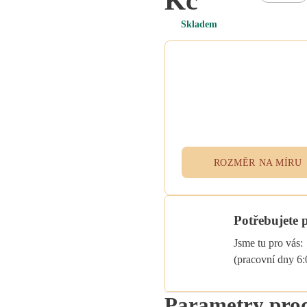
Kč
Skladem
Potřebujete atypický
rozměr na míru?
Vyplňte poptávkový formulář n
přidejte specifikace do poznám
při objednávce. Rádi vám ušije
textil přesně podle vašich potřeb
ROZMĚR NA MÍRU
Potřebujete 
Jsme tu pro vás:
(pracovní dny 6
Parametry pro