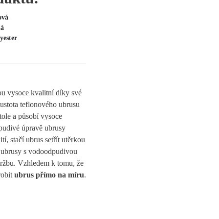
ová
ná
yester
u vysoce kvalitní díky své
hustota teflonového ubrusu
tole a působí vysoce
pudivé úpravě ubrusy
tí, stačí ubrus setřít utěrkou
 ubrusy s vodoodpudivou
držbu. Vzhledem k tomu, že
robit
ubrus přímo na míru
.