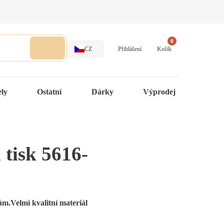
0
CZ
Přihlášení
Košík
ely
Ostatní
Dárky
Výprodej
 tisk 5616-
m.Velmi kvalitní materiál