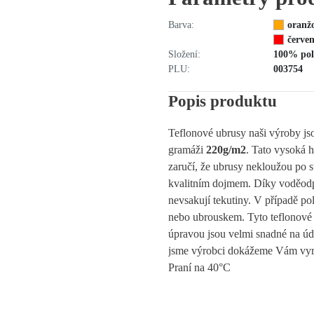
Barva:
oranž
červe
Složení:
100% pol
PLU:
003754
Popis produktu
Teflonové ubrusy naši výroby jso
gramáži
220g/m2
. Tato vysoká 
zaručí, že ubrusy nekloužou po s
kvalitním dojmem. Díky voděod
nevsakují tekutiny. V případě poli
nebo ubrouskem. Tyto teflonové
úpravou jsou velmi snadné na ú
jsme výrobci dokážeme Vám vy
Praní na 40°C