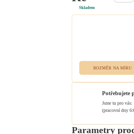
Skladem
Potřebujete atypický
rozměr na míru?
Vyplňte poptávkový formulář n
přidejte specifikace do poznám
při objednávce. Rádi vám ušije
textil přesně podle vašich potřeb
ROZMĚR NA MÍRU
Potřebujete 
Jsme tu pro vás:
(pracovní dny 6
Parametry pro