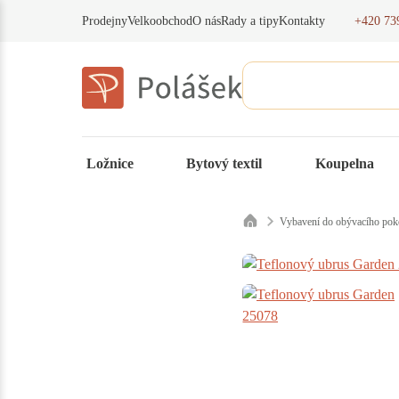
+420 73
Prodejny
Velkoobchod
O nás
Rady a tipy
Kontakty
Ložnice
Bytový textil
Koupelna
Vybavení do obývacího pok