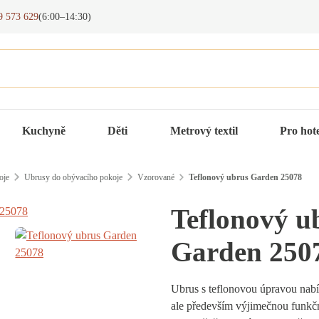
9 573 629
(6:00–14:30)
Kuchyně
Děti
Metrový textil
Pro hot
oje
Ubrusy do obývacího pokoje
Vzorované
Teflonový ubrus Garden 25078
Teflonový u
Garden 250
Ubrus s teflonovou úpravou nabí
ale především výjimečnou funkčn