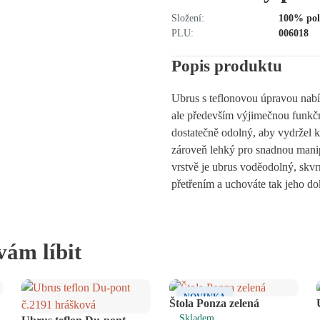
Složení:
100% pol
PLU:
006018
Popis produktu
Ubrus s teflonovou úpravou nabí
ale především výjimečnou funkčn
dostatečně odolný, aby vydržel k
zároveň lehký pro snadnou manip
vrstvě je ubrus voděodolný, skvr
přetřením a uchováte tak jeho do
vám líbit
NOVINKA
Štola Ponza zelená
Skladem