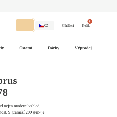
0
CZ
Přihlášení
Košík
ely
Ostatní
Dárky
Výprodej
brus
78
zí nejen moderní vzhled,
ost. S gramáží 200 g/m² je