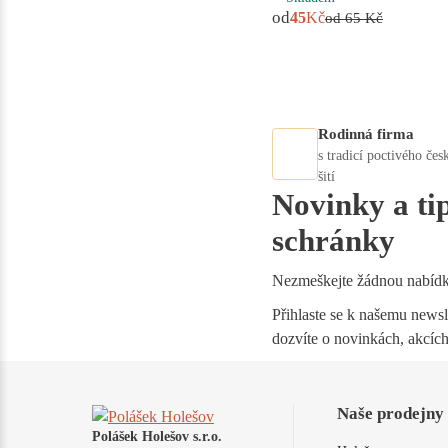
od
45
Kč
od
65
Kč
Rodinná firma
s tradicí poctivého čes
šití
Novinky a ti
schránky
Nezmeškejte žádnou nabíd
Přihlaste se k našemu newsle
dozvíte o novinkách, akcích
Naše prodejny
Polášek Holešov s.r.o.