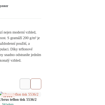
yester
zí nejen moderní vzhled,
ost. S gramáží 200 g/m² je
aždodenní použití, a
ulaci. Díky teflonové
ny snadno odstraníte jedním
konalý vzhled.
SLEVA
NOVINKA
SL
Ubrus teflon tisk 5536/2
Štola Ponza šedá
Ubrus
Skladem
Skladem
Skl