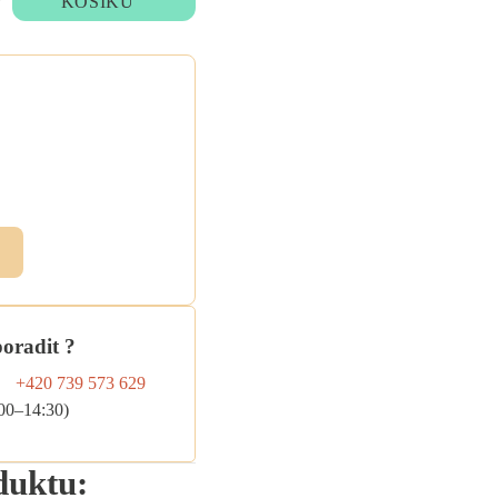
KOŠÍKU
ebo
ky
me
.
poradit ?
+420 739 573 629
:00–14:30)
duktu: