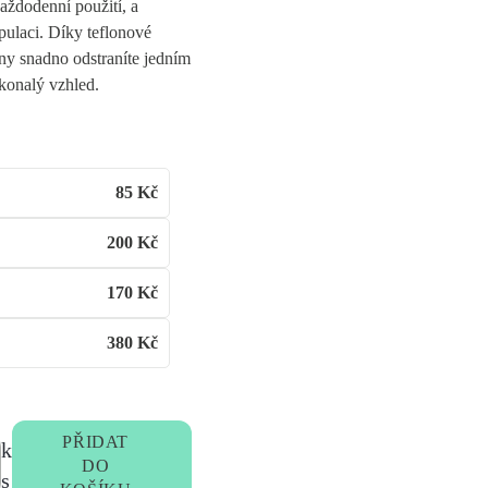
aždodenní použití, a
ulaci. Díky teflonové
ny snadno odstraníte jedním
konalý vzhled.
85
Kč
200
Kč
170
Kč
380
Kč
PŘIDAT
k
DO
s