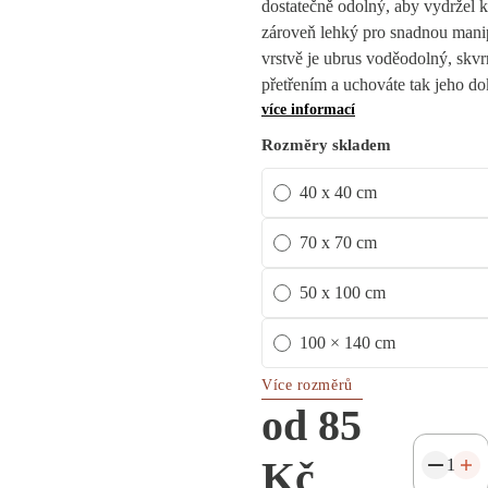
dostatečně odolný, aby vydržel k
zároveň lehký pro snadnou manip
vrstvě je ubrus voděodolný, skvr
přetřením a uchováte tak jeho do
více informací
Rozměry skladem
40 x 40 cm
70 x 70 cm
50 x 100 cm
100 × 140 cm
Více rozměrů
od 85
Kč