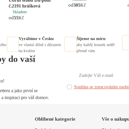
Ubrus teflon Du-pont
od
305
Kč
č.2191 hrášková
Skladem
od
55
Kč
Vyrábíme v Česku
Šijeme na míru
kého
ve vlastní dílně s důrazem
aby každý kousek seděl
na kvalitu
přesně vám
py do vaší
ku!
Souhlas se zpracováním osobn
tteru a jako první se
 a inspiraci pro váš domov.
Oblíbené kategorie
Vše o nákup