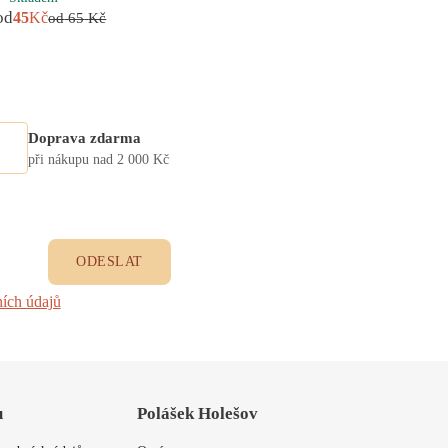
od
od
od
45
Kč
305
Kč
45
od
65
Kč
Doprava zdarma
při nákupu nad 2 000 Kč
ODESLAT
ích údajů
u
Polášek Holešov