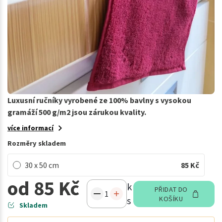
Luxusní ručníky vyrobené ze 100% bavlny s vysokou
gramáží 500 g/m2 jsou zárukou kvality.
více informací
Rozměry skladem
30 x 50 cm
85
Kč
od 85 Kč
k
PŘIDAT DO
s
KOŠÍKU
Skladem