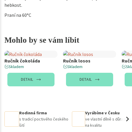
hebkost.
Praní na 60°C
Mohlo by se vám líbit
Ručník čokoláda
Ručník losos
Ručn
Skladem
Skladem
Sk
DETAIL
DETAIL
Rodinná firma
Vyrábíme v Česku
s tradicí poctivého českého
ve vlastní dílně s důrazem
šití
na kvalitu