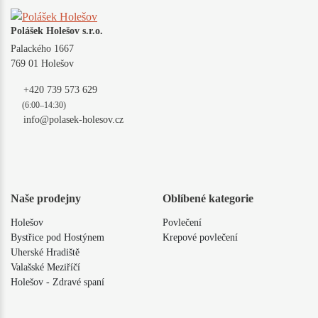
Polášek Holešov s.r.o.
Palackého 1667
769 01 Holešov
+420 739 573 629
(6:00–14:30)
info@polasek-holesov.cz
Naše prodejny
Oblíbené kategorie
Holešov
Povlečení
Bystřice pod Hostýnem
Krepové povlečení
Uherské Hradiště
Valašské Meziříčí
Holešov - Zdravé spaní