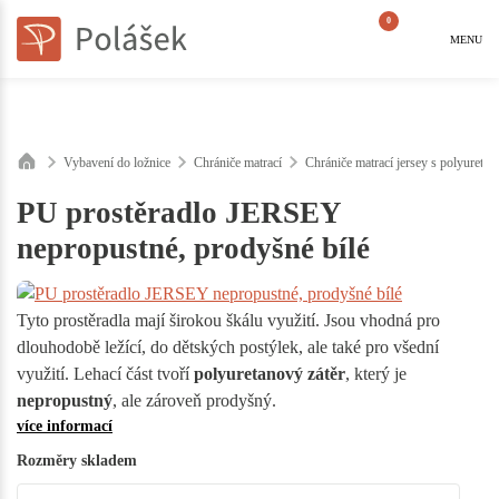
0
MENU
Vybavení do ložnice
Chrániče matrací
Chrániče matrací jersey s polyureta
PU prostěradlo JERSEY
nepropustné, prodyšné bílé
Tyto prostěradla mají širokou škálu využití. Jsou vhodná pro
dlouhodobě ležící, do dětských postýlek, ale také pro všední
využití. Lehací část tvoří
polyuretanový zátěr
, který je
nepropustný
, ale zároveň prodyšný.
více informací
Rozměry skladem