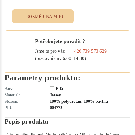
přesně podle vašich potřeb.
ROZMĚR NA MÍRU
Potřebujete poradit ?
Jsme tu pro vás:
+420 739 573 629
(pracovní dny 6:00–14:30)
Parametry produktu:
Barva:
Bílá
Materiál:
Jersey
Složení:
100% polyuretan, 100% bavlna
PLU:
004772
Popis produktu
Tyto prostěradla mají širokou škálu využití. Jsou vhodná pro