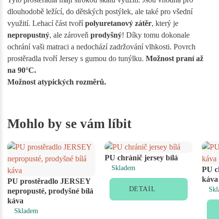
dlouhodobě ležící, do dětských postýlek, ale také pro všední
využití. Lehací část tvoří
polyuretanový zátěr
, který je
nepropustný
, ale zároveň
prodyšný
! Díky tomu dokonale
ochrání vaši matraci a nedochází zadržování vlhkosti. Povrch
prostěradla tvoří Jersey s gumou do tunýlku.
Možnost praní až
na 90°C.
Možnost atypických rozměrů.
Mohlo by se vám líbit
PU chránič jersey bílá
Skladem
PU ch
káva
PU prostěradlo JERSEY
DETAIL
Skl
nepropusté, prodyšné bílá
káva
Skladem