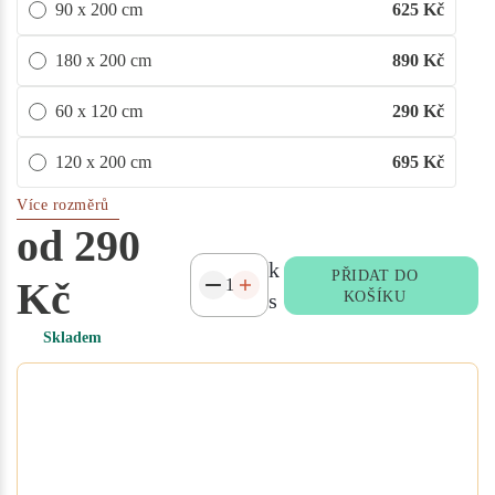
90 x 200 cm
625
Kč
180 x 200 cm
890
Kč
60 x 120 cm
290
Kč
120 x 200 cm
695
Kč
Více rozměrů
od 290
k
PŘIDAT DO
Kč
s
KOŠÍKU
Skladem
Potřebujete atypický rozměr
na míru?
Vyplňte poptávkový formulář nebo
přidejte specifikace do poznámky při
objednávce. Rádi vám ušijeme textil