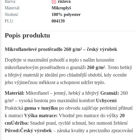
Barva:
růžová
Materiál:
Mikroplyš
Složení:
100% polyester
PLU:
004139
Popis produktu
Mikroflanelové prostěradlo 260 g/m² – český výrobek
Dopřejte si maximální pohodlí a teplo s naším luxusním
mikroflanelovým prostěradlem o gramáži
260 g/m²
. Tento hebký
a hřejivý materiál je ideální pro chladnější období, kdy oceníte
jeho výjimečnou měkkost a schopnost udržet teplo.
Materiál:
Mikroflanel – jemný, hebký a hřejivý
Gramáž:
260
g/m² – vysoká hustota pro maximální komfort
Uchycení:
Praktická
guma v tunýlku
po obvodu zajišťuje perfektní přilnutí
k matraci
Výška matrace:
Vhodné pro matrace do výšky
20
cm
Údržba:
Snadné praní, rychlé schnutí, bez nutnosti žehlení
Původ:
Český výrobek
– záruka kvality a precizního zpracování