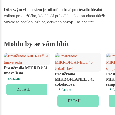
Díky svým vlastnostem je mikroflanelové prostěradlo ideální
volbou pro každého, kdo hledá pohodlí, teplo a snadnou údržbu.
Skvěle se hodí do ložnice, dětského pokoje i na chalupu.
Mohlo by se vám líbit
Prostěradlo MICRO č.61
tmavě šedá
Prostěradlo
Pros
Skladem
MIKROFLANEL č.45
MIK
čokoládová
šamp
DETAIL
Skladem
Skl
DETAIL