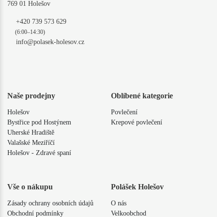
769 01 Holešov
+420 739 573 629
(6:00–14:30)
info@polasek-holesov.cz
Naše prodejny
Oblíbené kategorie
Holešov
Povlečení
Bystřice pod Hostýnem
Krepové povlečení
Uherské Hradiště
Valašské Meziříčí
Holešov - Zdravé spaní
Vše o nákupu
Polášek Holešov
Zásady ochrany osobních údajů
O nás
Obchodní podmínky
Velkoobchod