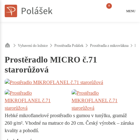
0
MENU
Vybavení do ložnice
Prostěradla Polášek
Prostěradla z mikrovlákna
Pr
Prostěradlo MICRO č.71
starorůžová
Hebké mikroflanelové prostěradlo s gumou v tunýlku, gramáž
260 g/m². Vhodné na matrace do 20 cm. Český výrobek – záruka
kvality a pohodlí.