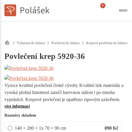
0
MENU
Vybavení do ložnice
Povlečení do ložnice
Krepové povlečení do ložnice
Povlečení krep 5920-36
Vysoce kvalitní povlečení české výroby Kvalitní tisk materiálu a
vysoká plošná hmotnost zaručí barevnou stálost i po mnoha
vypráních. Krepové povlečení je opatřeno zipovým uzávěrem.
více informací
Rozměry skladem
140 × 200 + 1x 70 × 90 cm
890
Kč