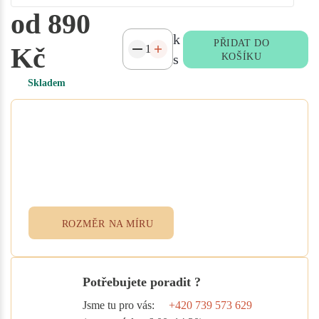
od 890
k
PŘIDAT DO
Kč
s
KOŠÍKU
Skladem
Potřebujete atypický rozměr
na míru?
Vyplňte poptávkový formulář nebo
přidejte specifikace do poznámky při
objednávce. Rádi vám ušijeme textil
přesně podle vašich potřeb.
ROZMĚR NA MÍRU
Potřebujete poradit ?
Jsme tu pro vás:
+420 739 573 629