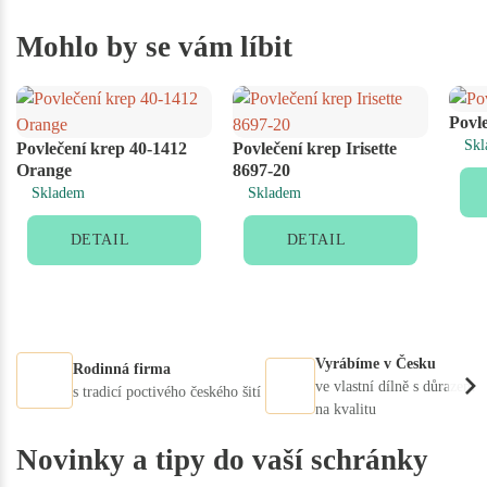
Mohlo by se vám líbit
Povl
Skl
Povlečení krep 40-1412
Povlečení krep Irisette
Orange
8697-20
Skladem
Skladem
DETAIL
DETAIL
Vyrábíme v Česku
Rodinná firma
ve vlastní dílně s důrazem
s tradicí poctivého českého šití
na kvalitu
Novinky a tipy do vaší schránky