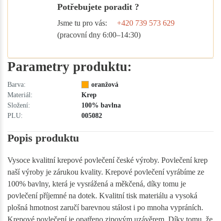
Potřebujete poradit ?
Jsme tu pro vás:
+420 739 573 629
(pracovní dny 6:00–14:30)
Parametry produktu:
Barva:
oranžová
Materiál:
Krep
Složení:
100% bavlna
PLU:
005082
Popis produktu
Vysoce kvalitní krepové povlečení české výroby. Povlečení krep
naší výroby je zárukou kvality. Krepové povlečení vyrábíme ze
100% bavlny, která je vysrážená a měkčená, díky tomu je
povlečení příjemné na dotek. Kvalitní tisk materiálu a vysoká
plošná hmotnost zaručí barevnou stálost i po mnoha vypráních.
Krepové povlečení je opatřeno zipovým uzávěrem. Díky tomu, že