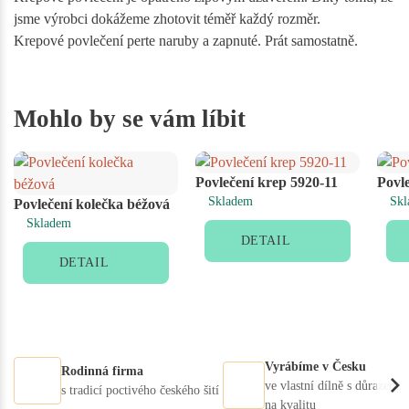
jsme výrobci dokážeme zhotovit téměř každý rozměr.
Krepové povlečení perte naruby a zapnuté. Prát samostatně.
Mohlo by se vám líbit
Povlečení krep 5920-11
Povl
Skladem
Skl
Povlečení kolečka béžová
Skladem
DETAIL
DETAIL
Vyrábíme v Česku
Rodinná firma
ve vlastní dílně s důrazem
s tradicí poctivého českého šití
na kvalitu