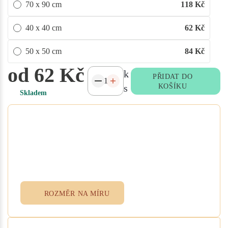
70 x 90 cm
118
Kč
40 x 40 cm
62
Kč
50 x 50 cm
84
Kč
od 62 Kč
k
PŘIDAT DO
s
KOŠÍKU
Skladem
Potřebujete atypický rozměr
na míru?
Vyplňte poptávkový formulář nebo
přidejte specifikace do poznámky při
objednávce. Rádi vám ušijeme textil
přesně podle vašich potřeb.
ROZMĚR NA MÍRU