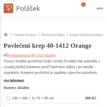
0
MENU
Vybavení do ložnice
Povlečení do ložnice
Krepové povlečení do ložnice
Povlečení krep 40-1412 Orange
Vysoce kvalitní povlečení české výroby Kvalitní tisk materiálu a
vysoká plošná hmotnost zaručí barevnou stálost i po mnoha
vypráních. Krepové povlečení je opatřeno zipovým uzávěrem.
více informací
Rozměry skladem
140 × 200 + 1x 70 × 90 cm
500
Kč