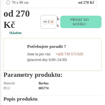
70 x 90 cm
od 270
Kč
od 270
k
PŘIDAT DO
Kč
s
KOŠÍKU
Skladem
Potřebujete poradit ?
Jsme tu pro vás:
+420 739 573 629
(pracovní dny 6:00–14:30)
Parametry produktu:
Materiál:
Bavlna
PLU:
005774
Popis produktu