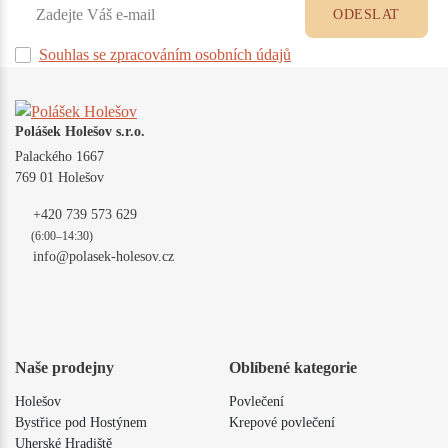
ODESLAT
Souhlas se zpracováním osobních údajů
Polášek Holešov s.r.o.
Palackého 1667
769 01 Holešov
+420 739 573 629
(6:00–14:30)
info@polasek-holesov.cz
Naše prodejny
Oblíbené kategorie
Holešov
Povlečení
Bystřice pod Hostýnem
Krepové povlečení
Uherské Hradiště