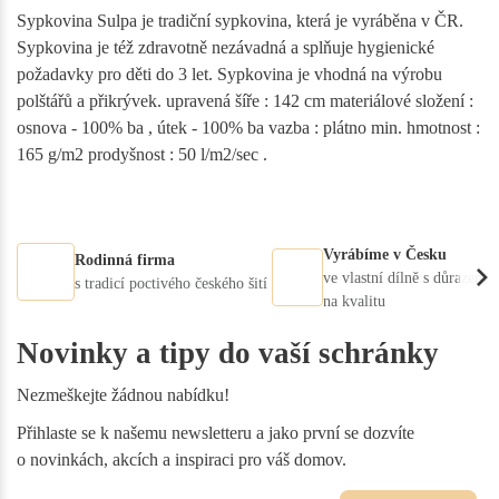
Sypkovina Sulpa je tradiční sypkovina, která je vyráběna v ČR.
Sypkovina je též zdravotně nezávadná a splňuje hygienické
požadavky pro děti do 3 let. Sypkovina je vhodná na výrobu
polštářů a přikrývek. upravená šíře : 142 cm materiálové složení :
osnova - 100% ba , útek - 100% ba vazba : plátno min. hmotnost :
165 g/m2 prodyšnost : 50 l/m2/sec .
Vyrábíme v Česku
Rodinná firma
ve vlastní dílně s důrazem
s tradicí poctivého českého šití
na kvalitu
Novinky a tipy do vaší schránky
Nezmeškejte žádnou nabídku!
Přihlaste se k našemu newsletteru a jako první se dozvíte
o novinkách, akcích a inspiraci pro váš domov.