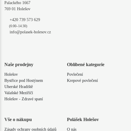
Palackého 1667
769 01 Holešov
+420 739 573 629
(6:00–14:30)
info@polasek-holesov.cz
Naše prodejny
Oblíbené kategorie
Holešov
Povlečení
Bystřice pod Hostýnem
Krepové povlečení
Uherské Hradiště
Valašské Meziříčí
Holešov - Zdravé spaní
Vše o nákupu
Polášek Holešov
Zásady ochrany osobních údajů
O nás