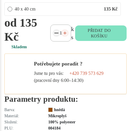
40 x 40 cm
135
Kč
od 135
k
PŘIDAT DO
Kč
s
KOŠÍKU
Skladem
Potřebujete poradit ?
Jsme tu pro vás:
+420 739 573 629
(pracovní dny 6:00–14:30)
Parametry produktu:
Barva:
hnědá
Materiál:
Mikroplyš
Složení:
100% polyester
PLU:
004184