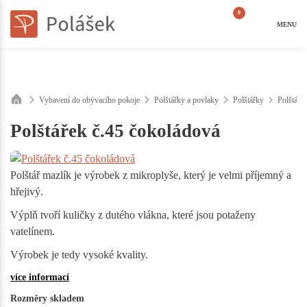
0
MENU
Vybavení do obývacího pokoje
Polštářky a povlaky
Polštářky
Polštářk
Polštářek č.45 čokoládová
Polštář mazlík je výrobek z mikroplyše, který je velmi příjemný a
hřejivý.
Výplň tvoří kuličky z dutého vlákna, které jsou potaženy
vatelínem.
Výrobek je tedy vysoké kvality.
více informací
Rozměry skladem