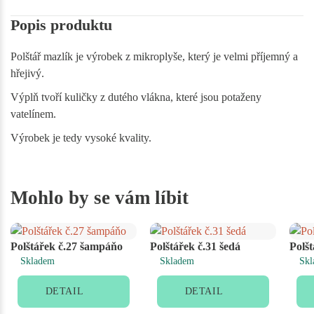
Popis produktu
Polštář mazlík je výrobek z mikroplyše, který je velmi příjemný a
hřejivý.
Výplň tvoří kuličky z dutého vlákna, které jsou potaženy
vatelínem.
Výrobek je tedy vysoké kvality.
Mohlo by se vám líbit
Polštářek č.27 šampáňo
Polštářek č.31 šedá
Polšt
Skladem
Skladem
Skl
DETAIL
DETAIL