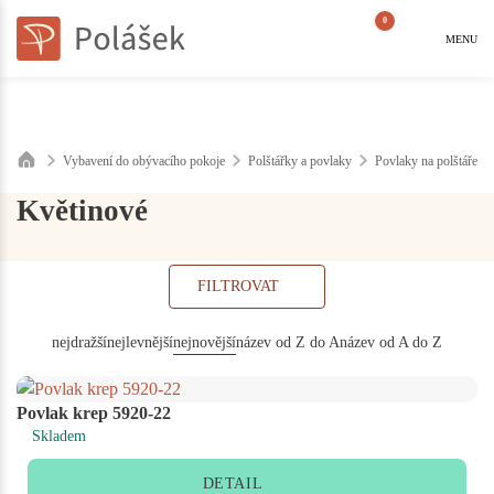
0
MENU
Vybavení do obývacího pokoje
Polštářky a povlaky
Povlaky na polštáře
Květinové
FILTROVAT
nejdražší
nejlevnější
nejnovější
název od Z do A
název od A do Z
Povlak krep 5920-22
Skladem
DETAIL