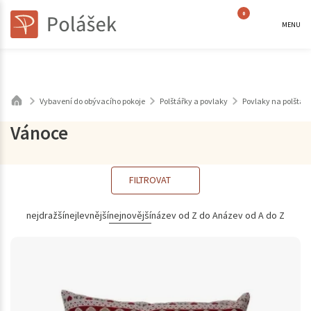
0
MENU
Vybavení do obývacího pokoje
Polštářky a povlaky
Povlaky na polštáře
Vánoce
FILTROVAT
nejdražší
nejlevnější
nejnovější
název od Z do A
název od A do Z