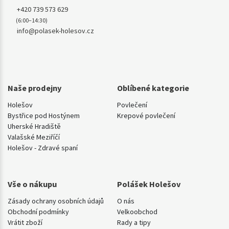
+420 739 573 629
(6:00–14:30)
info@polasek-holesov.cz
Naše prodejny
Oblíbené kategorie
Holešov
Povlečení
Bystřice pod Hostýnem
Krepové povlečení
Uherské Hradiště
Valašské Meziříčí
Holešov - Zdravé spaní
Vše o nákupu
Polášek Holešov
Zásady ochrany osobních údajů
O nás
Obchodní podmínky
Velkoobchod
Vrátit zboží
Rady a tipy