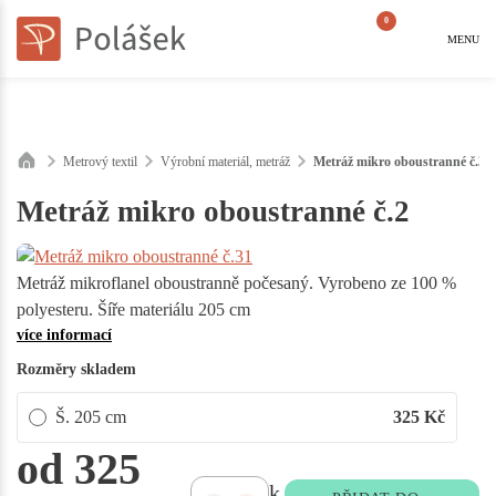
0
MENU
Metrový textil
Výrobní materiál, metráž
Metráž mikro oboustranné č.31
Metráž mikro oboustranné č.2
Metráž mikroflanel oboustranně počesaný. Vyrobeno ze 100 %
polyesteru. Šíře materiálu 205 cm
více informací
Rozměry skladem
Š. 205 cm
325
Kč
od 325
k