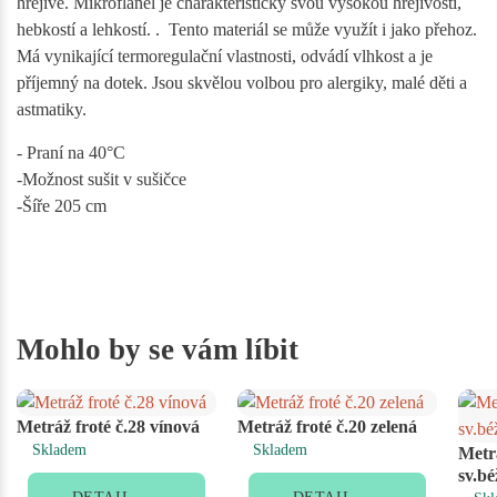
hřejivé. Mikroflanel je charakteristický svou vysokou hřejivostí,
hebkostí a lehkostí. . Tento materiál se může využít i jako přehoz.
Má vynikající termoregulační vlastnosti, odvádí vlhkost a je
příjemný na dotek. Jsou skvělou volbou pro alergiky, malé děti a
astmatiky.
- Praní na 40°C
-Možnost sušit v sušičce
-Šíře 205 cm
Mohlo by se vám líbit
Metráž froté č.28 vínová
Metráž froté č.20 zelená
Skladem
Skladem
Metrá
sv.b