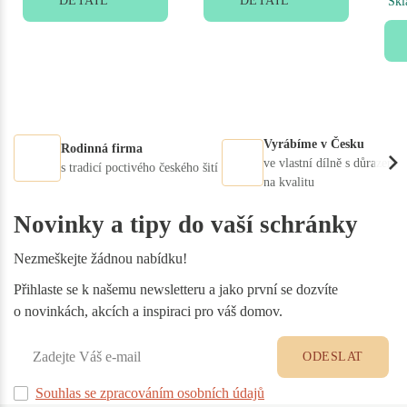
DETAIL
DETAIL
Skl
Vyrábíme v Česku
Rodinná firma
ve vlastní dílně s důrazem
s tradicí poctivého českého šití
na kvalitu
Novinky a tipy do vaší schránky
Nezmeškejte žádnou nabídku!
Přihlaste se k našemu newsletteru a jako první se dozvíte
o novinkách, akcích a inspiraci pro váš domov.
ODESLAT
Souhlas se zpracováním osobních údajů