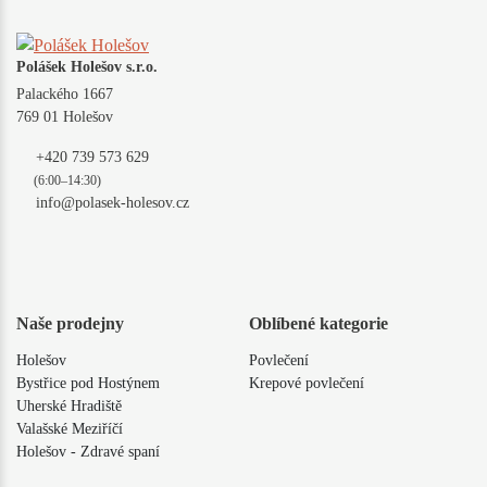
Polášek Holešov s.r.o.
Palackého 1667
769 01 Holešov
+420 739 573 629
(6:00–14:30)
info@polasek-holesov.cz
Naše prodejny
Oblíbené kategorie
Holešov
Povlečení
Bystřice pod Hostýnem
Krepové povlečení
Uherské Hradiště
Valašské Meziříčí
Holešov - Zdravé spaní