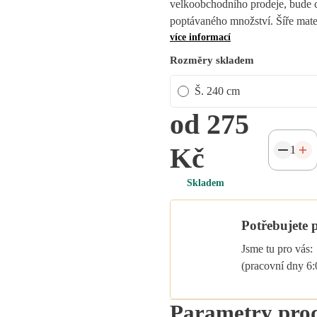
velkoobchodního prodeje, bude c
poptávaného množství. Šíře mat
více informací
Rozměry skladem
Š. 240 cm
od 275
Kč
Skladem
Potřebujete 
Jsme tu pro vás:
(pracovní dny 6
Parametry pro