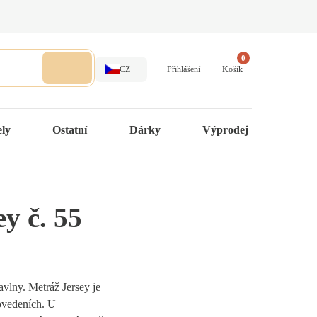
0
CZ
Přihlášení
Košík
ely
Ostatní
Dárky
Výprodej
y č. 55
avlny. Metráž Jersey je
ovedeních. U