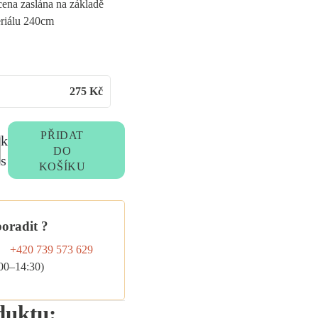
ena zaslána na základě
eriálu 240cm
275
Kč
PŘIDAT
k
DO
s
KOŠÍKU
poradit ?
+420 739 573 629
:00–14:30)
duktu: