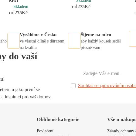
kiwi
Skladem
od
275
Kč
Skladem
od
275
Kč
Vyrábíme v Česku
Šijeme na míru
kého
ve vlastní dílně s důrazem
aby každý kousek seděl
na kvalitu
přesně vám
py do vaší
ku!
Souhlas se zpracováním osobn
tteru a jako první se
 a inspiraci pro váš domov.
Oblíbené kategorie
Vše o nákup
Povlečení
Zásady ochrany 