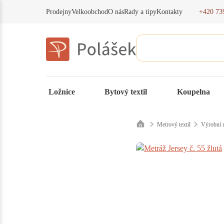
+420 73
Prodejny
Velkoobchod
O nás
Rady a tipy
Kontakty
Ložnice
Bytový textil
Koupelna
Metrový textil
Výrobní m