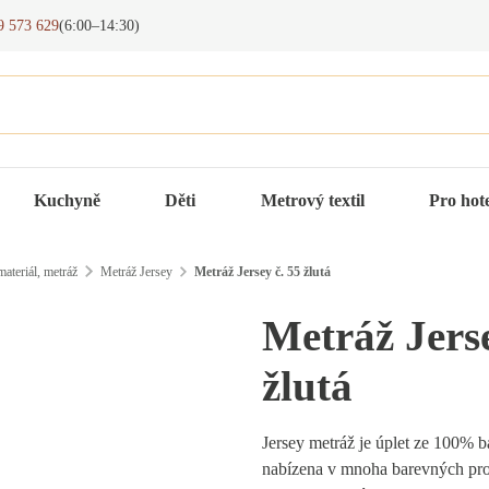
9 573 629
(6:00–14:30)
Kuchyně
Děti
Metrový textil
Pro hot
ateriál, metráž
Metráž Jersey
Metráž Jersey č. 55 žlutá
Metráž Jerse
žlutá
Jersey metráž je úplet ze 100% b
nabízena v mnoha barevných pr