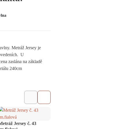
vlna
avlny. Metráž Jersey je
ovedeních. U
ena zaslána na základě
eriálu 240cm
Metráž Jersey č. 43
Metráž Jersey č.9
Metrá