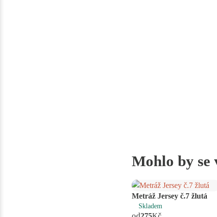
Mohlo by se 
Metráž Jersey č.7 žlutá
Skladem
od
275
Kč