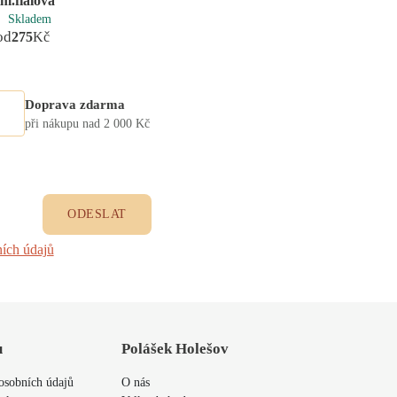
tm.fialová
sv.hnědá
zelen
Skladem
Skladem
Skl
od
od
od
275
Kč
275
Kč
27
Doprava zdarma
při nákupu nad 2 000 Kč
ODESLAT
ích údajů
u
Polášek Holešov
osobních údajů
O nás