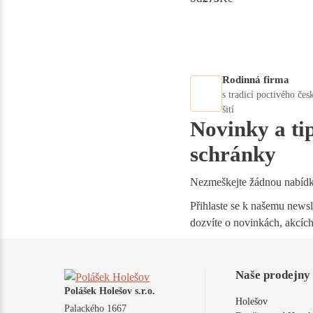
Rodinná firma
s tradicí poctivého čes
šití
Novinky a ti
schránky
Nezmeškejte žádnou nabíd
Přihlaste se k našemu newsle
dozvíte o novinkách, akcích
Naše prodejny
Polášek Holešov s.r.o.
Holešov
Palackého 1667