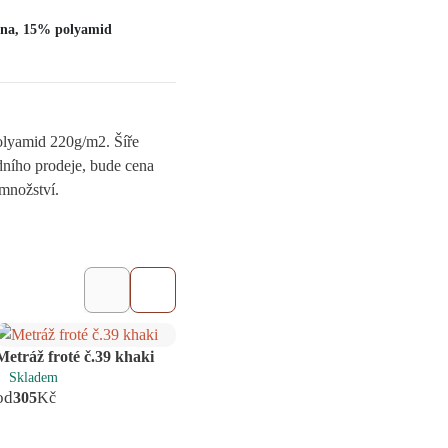
na, 15% polyamid
olyamid 220g/m2. Šíře
ního prodeje, bude cena
množství.
Metráž froté č.39 khaki
Skladem
Metráž froté č.45
Metrá
od
305
Kč
čokoládová
kiwi
Skladem
Skl
od
od
305
Kč
30