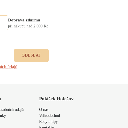
Doprava zdarma
při nákupu nad 2 000 Kč
ODESLAT
ích údajů
u
Polášek Holešov
osobních údajů
O nás
ínky
Velkoobchod
Rady a tipy
Kontakty