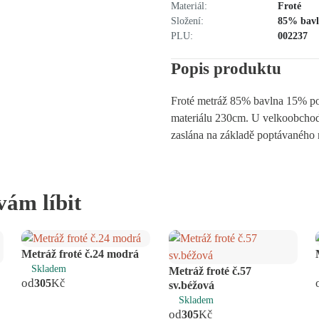
Materiál:
Froté
Složení:
85% bavl
PLU:
002237
Popis produktu
Froté metráž 85% bavlna 15% p
materiálu 230cm. U velkoobchod
zaslána na základě poptávaného 
vám líbit
Metráž froté č.24 modrá
Skladem
Metráž froté č.57
od
305
Kč
sv.béžová
Skladem
od
305
Kč