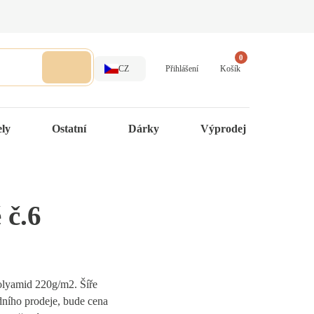
0
CZ
Přihlášení
Košík
ely
Ostatní
Dárky
Výprodej
 č.6
olyamid 220g/m2. Šíře
ního prodeje, bude cena