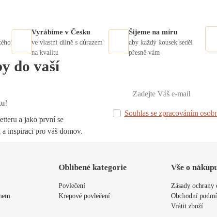
Vyrábíme v Česku
Šijeme na míru
kého
ve vlastní dílně s důrazem
aby každý kousek seděl
na kvalitu
přesně vám
py do vaší
ku!
Souhlas se zpracováním osobn
tteru a jako první se
 a inspiraci pro váš domov.
Oblíbené kategorie
Vše o nákup
Povlečení
Zásady ochrany 
ýnem
Krepové povlečení
Obchodní podm
Vrátit zboží