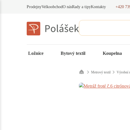
+420 73
Prodejny
Velkoobchod
O nás
Rady a tipy
Kontakty
Ložnice
Bytový textil
Koupelna
Metrový textil
Výrobní m