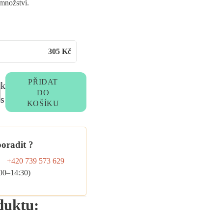
množství.
305
Kč
PŘIDAT
k
DO
s
KOŠÍKU
poradit ?
+420 739 573 629
:00–14:30)
duktu: