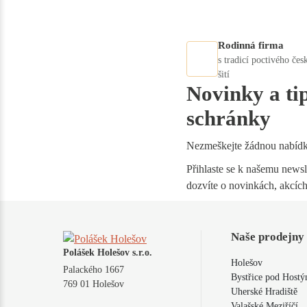
Rodinná firma
s tradicí poctivého čes
šití
Novinky a ti
schránky
Nezmeškejte žádnou nabíd
Přihlaste se k našemu newsle
dozvíte o novinkách, akcích
Naše prodejny
Polášek Holešov s.r.o.
Holešov
Palackého 1667
Bystřice pod Host
769 01 Holešov
Uherské Hradiště
Valašské Meziříčí