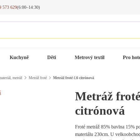
9 573 629
(6:00–14:30)
Kuchyně
Děti
Metrový textil
Pro hot
ateriál, metráž
Metráž froté
Metráž froté č.6 citrónová
Metráž froté
citrónová
Froté metráž 85% bavlna 15% p
materiálu 230cm. U velkoobchod