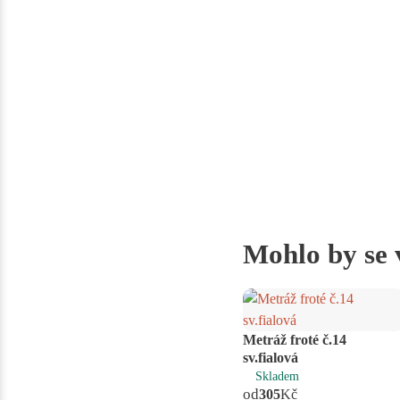
Mohlo by se 
Metráž froté č.14
sv.fialová
Skladem
od
305
Kč