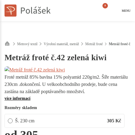
0
MENU
Metrový textil
Výrobní materiál, metráž
Metráž froté
Metráž froté č.42
Metráž froté č.42 zelená kiwi
Froté metráž 85% bavlna 15% polyamid 220g/m2. Šíře materiálu
230cm .dokončení. U velkoobchodního prodeje, bude cena
zaslána na základě poptávaného množství.
více informací
Rozměry skladem
Š. 230 cm
305
Kč
od 305