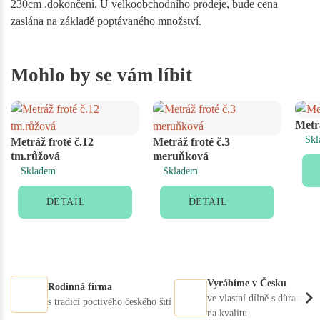
230cm .dokončení. U velkoobchodního prodeje, bude cena
zaslána na základě poptávaného množství.
Mohlo by se vám líbit
Metrá
Skl
Metráž froté č.12
Metráž froté č.3
tm.růžová
meruňková
Skladem
Skladem
DETAIL
DETAIL
Vyrábíme v Česku
Rodinná firma
ve vlastní dílně s důrazem
s tradicí poctivého českého šití
na kvalitu