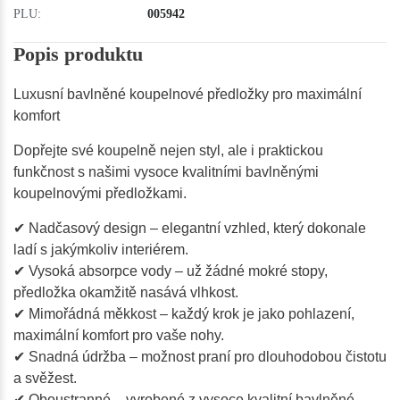
PLU:
005942
Popis produktu
Luxusní bavlněné koupelnové předložky pro maximální
komfort
Dopřejte své koupelně nejen styl, ale i praktickou
funkčnost s našimi vysoce kvalitními bavlněnými
koupelnovými předložkami.
✔ Nadčasový design – elegantní vzhled, který dokonale
ladí s jakýmkoliv interiérem.
✔ Vysoká absorpce vody – už žádné mokré stopy,
předložka okamžitě nasává vlhkost.
✔ Mimořádná měkkost – každý krok je jako pohlazení,
maximální komfort pro vaše nohy.
✔ Snadná údržba – možnost praní pro dlouhodobou čistotu
a svěžest.
✔ Oboustranné – vyrobené z vysoce kvalitní bavlněné