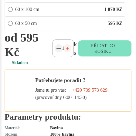
60 x 100 cm
1 070
Kč
60 x 50 cm
595
Kč
od 595
k
PŘIDAT DO
Kč
s
KOŠÍKU
Skladem
Potřebujete poradit ?
Jsme tu pro vás:
+420 739 573 629
(pracovní dny 6:00–14:30)
Parametry produktu:
Materiál:
Bavlna
Složení:
100% bavlna