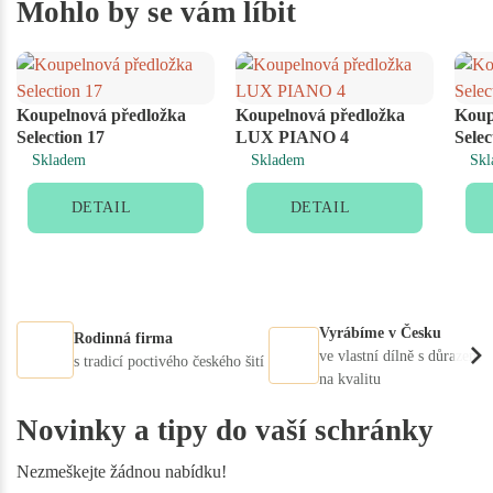
Mohlo by se vám líbit
Koupelnová předložka
Koupelnová předložka
Koup
Selection 17
LUX PIANO 4
Selec
Skladem
Skladem
Skl
DETAIL
DETAIL
Vyrábíme v Česku
Rodinná firma
ve vlastní dílně s důrazem
s tradicí poctivého českého šití
na kvalitu
Novinky a tipy do vaší schránky
Nezmeškejte žádnou nabídku!