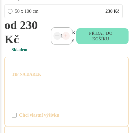
50 x 100 cm
230
Kč
od 230
k
PŘIDAT DO
Kč
s
KOŠÍKU
Skladem
Vytvořte si vlastní výšivku
TIP NA DÁREK
Snadno si vytvořte výšivku se jménem či
oslovením. Nyní máte možnost pomocí
tlačítka "vlastní výšivka" vytvořit
požadovaný text, barvu a písmo. Cena za
1 ks výšivky je 100 Kč.
Chci vlastní výšivku