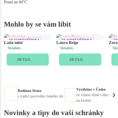
Praní na 60°C
Mohlo by se vám líbit
VLASTNÍ VÝŠIVKA
VLASTNÍ VÝŠIVKA
V
Lada mint
Laura Beige
Zora
Skladem
Skladem
Skl
DETAIL
DETAIL
Vyrábíme v Česku
Rodinná firma
ve vlastní dílně s důrazem
s tradicí poctivého českého šití
na kvalitu
Novinky a tipy do vaší schránky