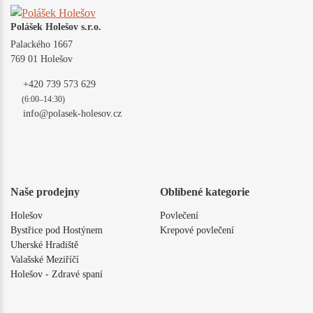
Polášek Holešov s.r.o.
Palackého 1667
769 01 Holešov
+420 739 573 629
(6:00–14:30)
info@polasek-holesov.cz
Naše prodejny
Oblíbené kategorie
Holešov
Povlečení
Bystřice pod Hostýnem
Krepové povlečení
Uherské Hradiště
Valašské Meziříčí
Holešov - Zdravé spaní