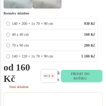
Rozměry skladem
140 × 200 + 1x 70 × 90 cm
930
Kč
40 x 40 cm
160
Kč
70 x 90 cm
280
Kč
140 × 220 + 1x 70 × 90 cm
1 100
Kč
od 160
k
PŘIDAT DO
Kč
s
KOŠÍKU
Není skladem
Potřebujete atypický rozměr
na míru?