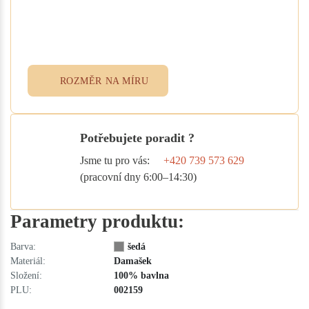
Vyplňte poptávkový formulář nebo
přidejte specifikace do poznámky při
objednávce. Rádi vám ušijeme textil
přesně podle vašich potřeb.
ROZMĚR NA MÍRU
Potřebujete poradit ?
Jsme tu pro vás:
+420 739 573 629
(pracovní dny 6:00–14:30)
Parametry produktu:
Barva:
šedá
Materiál:
Damašek
Složení:
100% bavlna
PLU:
002159