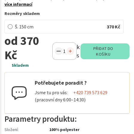
více informací
Rozměry skladem
Š. 150 cm
370
Kč
od 370
k
PŘIDAT DO
Kč
s
KOŠÍKU
Skladem
Potřebujete poradit ?
Jsme tu pro vás:
+420 739 573 629
(pracovní dny 6:00–14:30)
Parametry produktu:
Složení:
100% polyester