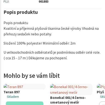
PLU:
001883
Popis produktu
Popis produktu
Kvalitní a příjemná plyšová tkanina české výroby. Vhodná na
přehozy sedaček nebo potahy.
Složení: 100% polyester Minimální odběr: 2m
U velkoobchodních odběratelů je podmínkou odběr celé role.
( cca 15 - 17 m ) Děkujeme za pochopení.
Mohlo by se vám líbit
Teran 897
Plyš
Skladem
Sk
Bonekal 001/4 černo-
smetanový melír