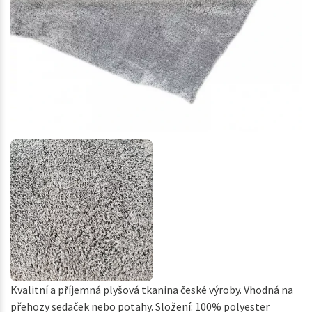
Kvalitní a příjemná plyšová tkanina české výroby. Vhodná na
přehozy sedaček nebo potahy. Složení: 100% polyester