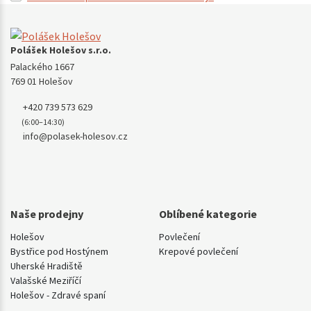
Polášek Holešov s.r.o.
Palackého 1667
769 01 Holešov
+420 739 573 629
(6:00–14:30)
info@polasek-holesov.cz
Naše prodejny
Oblíbené kategorie
Holešov
Povlečení
Bystřice pod Hostýnem
Krepové povlečení
Uherské Hradiště
Valašské Meziříčí
Holešov - Zdravé spaní