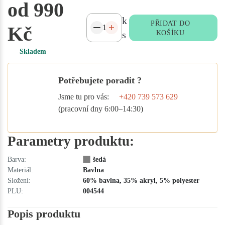
od 990
k
PŘIDAT DO
Kč
s
KOŠÍKU
Skladem
Potřebujete poradit ?
Jsme tu pro vás:
+420 739 573 629
(pracovní dny 6:00–14:30)
Parametry produktu:
Barva:
šedá
Materiál:
Bavlna
Složení:
60% bavlna, 35% akryl, 5% polyester
PLU:
004544
Popis produktu