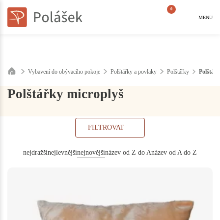
0
MENU
Vybavení do obývacího pokoje
Polštářky a povlaky
Polštářky
Polštář
Polštářky microplyš
FILTROVAT
nejdražší
nejlevnější
nejnovější
název od Z do A
název od A do Z