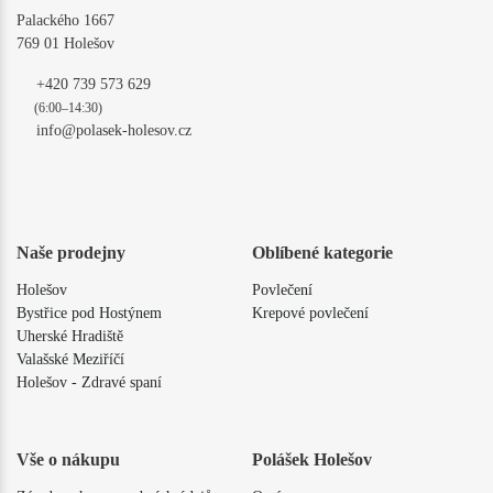
Palackého 1667
769 01 Holešov
+420 739 573 629
(6:00–14:30)
info@polasek-holesov.cz
Naše prodejny
Oblíbené kategorie
Holešov
Povlečení
Bystřice pod Hostýnem
Krepové povlečení
Uherské Hradiště
Valašské Meziříčí
Holešov - Zdravé spaní
Vše o nákupu
Polášek Holešov