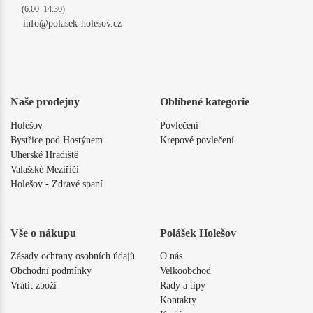
(6:00–14:30)
info@polasek-holesov.cz
Naše prodejny
Oblíbené kategorie
Holešov
Povlečení
Bystřice pod Hostýnem
Krepové povlečení
Uherské Hradiště
Valašské Meziříčí
Holešov - Zdravé spaní
Vše o nákupu
Polášek Holešov
Zásady ochrany osobních údajů
O nás
Obchodní podmínky
Velkoobchod
Vrátit zboží
Rady a tipy
Kontakty