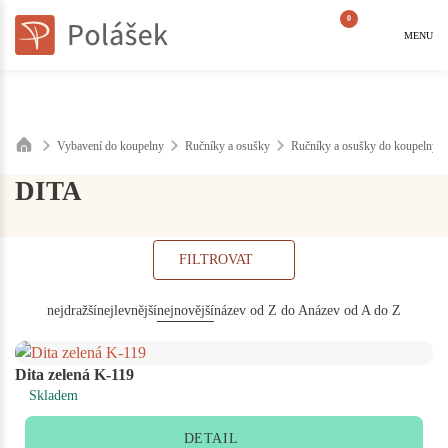
0
MENU
Vybavení do koupelny
Ručníky a osušky
Ručníky a osušky do koupelny 
DITA
FILTROVAT
nejdražší
nejlevnější
nejnovější
název od Z do A
název od A do Z
Dita zelená K-119
Skladem
DETAIL