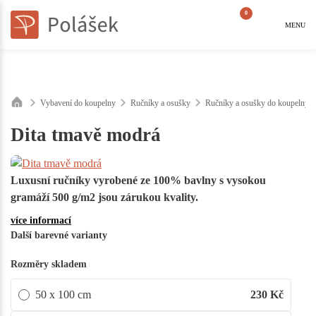
0
MENU
Vybavení do koupelny
Ručníky a osušky
Ručníky a osušky do koupelny 
Dita tmavě modrá
Luxusní ručníky vyrobené ze 100% bavlny s vysokou
gramáží 500 g/m2 jsou zárukou kvality.
více informací
Další barevné varianty
Rozměry skladem
50 x 100 cm
230
Kč