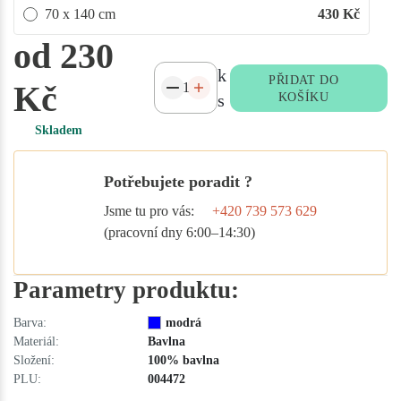
70 x 140 cm
430
Kč
od 230
k
PŘIDAT DO
Kč
s
KOŠÍKU
Skladem
Potřebujete poradit ?
Jsme tu pro vás:
+420 739 573 629
(pracovní dny 6:00–14:30)
Parametry produktu:
Barva:
modrá
Materiál:
Bavlna
Složení:
100% bavlna
PLU:
004472