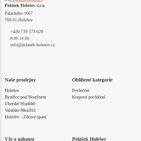
Polášek Holešov s.r.o.
Palackého 1667
769 01 Holešov
+420 739 573 629
(6:00–14:30)
info@polasek-holesov.cz
Naše prodejny
Oblíbené kategorie
Holešov
Povlečení
Bystřice pod Hostýnem
Krepové povlečení
Uherské Hradiště
Valašské Meziříčí
Holešov - Zdravé spaní
Vše o nákupu
Polášek Holešov