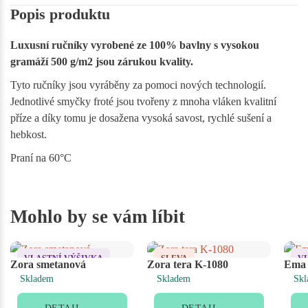
Popis produktu
Luxusní ručníky vyrobené ze 100% bavlny s vysokou
gramáží 500 g/m2 jsou zárukou kvality.
Tyto ručníky jsou vyráběny za pomoci nových technologií.
Jednotlivé smyčky froté jsou tvořeny z mnoha vláken kvalitní
příze a díky tomu je dosažena vysoká savost, rychlé sušení a
hebkost.
Praní na 60°C
Mohlo by se vám líbit
VLASTNÍ VÝŠIVKA
SLEVA
V
Zora smetanová
Zora tera K-1080
Ema 
Skladem
Skladem
Skl
VLASTNÍ VÝŠIVKA