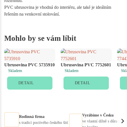
roztrhnutí.
PVC ubrusovina je vhodná do interiéru, ale také je ideálním
řešením na venkovní stolování.
Mohlo by se vám líbit
Ubrusovina PVC 5735910
Ubrusovina PVC 7752601
Ubru
Skladem
Skladem
Skl
DETAIL
DETAIL
Vyrábíme v Česku
Rodinná firma
ve vlastní dílně s důrazem
s tradicí poctivého českého šití