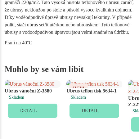
gramáži 220g/m2. Tato vysoká hustota teflonového ubrusu zaručí,
že ubrusy nekloužou po stole a působí vysoce kvalitním dojmem.
Díky voděodpudivé úpravě ubrusy nevsakují tekutiny. V případě
polití, stačí ubrus setřít utěrkou nebo ubrouskem. Tyto teflonové
ubrusy s vodoodpudivou úpravou jsou velmi snadné na údržbu.
Praní na 40°C
Mohlo by se vám líbit
SLEVA
Ubrus vánoční Z-3580
Ubrus teflon tisk 5634-1
Skladem
Skladem
Ubrus
Z-22
DETAIL
DETAIL
Skl