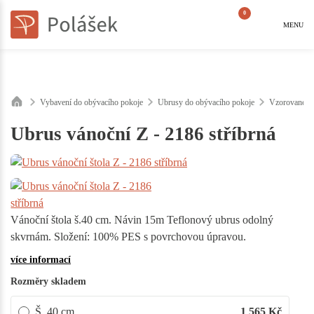
0
MENU
Vybavení do obývacího pokoje
Ubrusy do obývacího pokoje
Vzorované
Ubrus vánoční Z - 2186 stříbrná
Vánoční štola š.40 cm. Návin 15m Teflonový ubrus odolný
skvrnám. Složení: 100% PES s povrchovou úpravou.
více informací
Rozměry skladem
Š. 40 cm
1 565
Kč