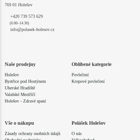
769 01 Holešov
+420 739 573 629
(6:00–14:30)
info@polasek-holesov.cz
Naše prodejny
Oblíbené kategorie
Holešov
Povlečení
Bystřice pod Hostýnem
Krepové povlečení
Uherské Hradiště
Valašské Meziříčí
Holešov - Zdravé spaní
Vše o nákupu
Polášek Holešov
Zásady ochrany osobních údajů
O nás