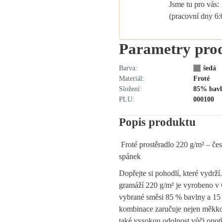
Jsme tu pro vás:
(pracovní dny 6
Parametry pro
Barva:
šedá
Materiál:
Froté
Složení:
85% bavl
PLU:
000100
Popis produktu
Froté prostěradlo 220 g/m² – čes
spánek
Dopřejte si pohodlí, které vydrží
gramáží 220 g/m² je vyrobeno v
vybrané směsi 85 % bavlny a 15
kombinace zaručuje nejen měkkos
také vysokou odolnost vůči opotř