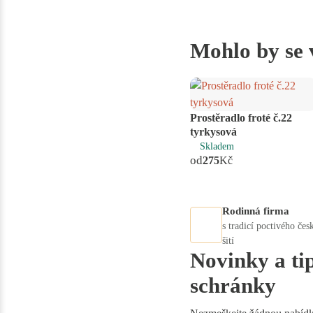
Mohlo by se 
Prostěradlo froté č.22
tyrkysová
Skladem
od
275
Kč
Rodinná firma
s tradicí poctivého čes
šití
Novinky a ti
schránky