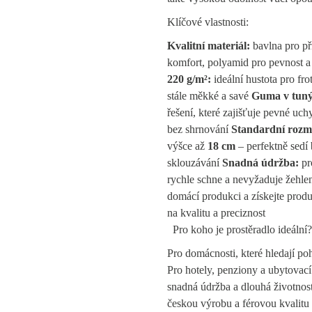
Klíčové vlastnosti:
Kvalitní materiál:
bavlna pro př
komfort, polyamid pro pevnost a 
220 g/m²:
ideální hustota pro frot
stále měkké a savé
Guma v tuný
řešení, které zajišťuje pevné uch
bez shrnování
Standardní rozm
výšce až
18 cm
– perfektně sedí
sklouzávání
Snadná údržba:
pro
rychle schne a nevyžaduje žehle
domácí produkci a získejte produ
na kvalitu a preciznost
Pro koho je prostěradlo ideální?
Pro domácnosti, které hledají po
Pro hotely, penziony a ubytovací 
snadná údržba a dlouhá životnos
českou výrobu a férovou kvalitu