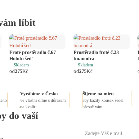
vám líbit
Froté prostěradlo č.67
Prostěradlo froté č.23
Holubí šeď
tm.modrá
Skladem
Skladem
od
od
275
Kč
275
Kč
Vyrábíme v Česku
Šijeme na míru
kého
ve vlastní dílně s důrazem
aby každý kousek seděl
na kvalitu
přesně vám
py do vaší