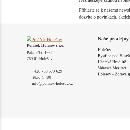
Nezmeškejte žádnou nabíd
Přihlaste se k našemu newsle
dozvíte o novinkách, akcích
Naše prodejny
Polášek Holešov s.r.o.
Holešov
Palackého 1667
Bystřice pod Host
769 01 Holešov
Uherské Hradiště
Valašské Meziříčí
+420 739 573 629
Holešov - Zdravé s
(6:00–14:30)
info@polasek-holesov.cz