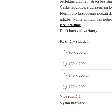
perfektně drží na matraci bez sh
České republice, s důrazem na kv
Ideální pro každodenní použití 
údržba, rychlé schnutí, bez nutno
více informací
Další barevné varianty
Rozměry skladem
90 x 200 cm
180 x 200 cm
140 x 200 cm
120 x 200 cm
Více rozměrů
Výška matrace