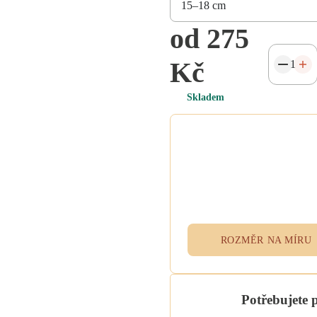
od 275
Kč
Skladem
Potřebujete atypický
rozměr na míru?
Vyplňte poptávkový formulář n
přidejte specifikace do poznám
při objednávce. Rádi vám ušije
textil přesně podle vašich potřeb
ROZMĚR NA MÍRU
Potřebujete 