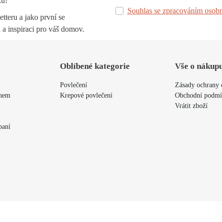
ku!
Souhlas se zpracováním osobn
tteru a jako první se
 a inspiraci pro váš domov.
Oblíbené kategorie
Vše o nákup
Povlečení
Zásady ochrany 
ýnem
Krepové povlečení
Obchodní podm
Vrátit zboží
paní