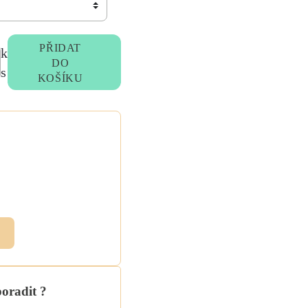
PŘIDAT
k
DO
s
KOŠÍKU
ebo
ky
me
.
poradit ?