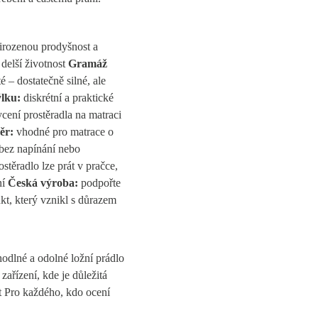
irozenou prodyšnost a
delší životnost
Gramáž
é – dostatečně silné, ale
lku:
diskrétní a praktické
ycení prostěradla na matraci
ěr:
vhodné pro matrace o
 bez napínání nebo
stěradlo lze prát v pračce,
ní
Česká výroba:
podpořte
kt, který vznikl s důrazem
hodlné a odolné ložní prádlo
zařízení, kde je důležitá
t Pro každého, kdo ocení