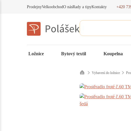
+420 73
Prodejny
Velkoobchod
O nás
Rady a tipy
Kontakty
Ložnice
Bytový textil
Koupelna
Vybavení do ložnice
Pro