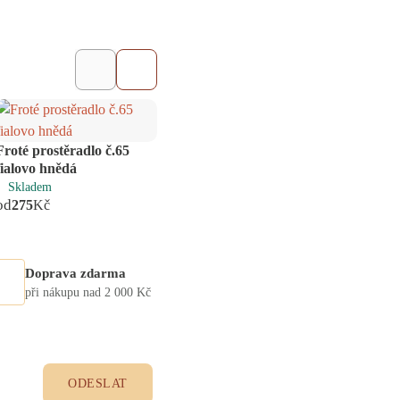
Froté prostěradlo č.65
Froté prostěradlo č.61
Prost
fialovo hnědá
středně šedá
ostře 
Skladem
Skladem
Skl
od
od
od
275
Kč
275
Kč
27
Doprava zdarma
při nákupu nad 2 000 Kč
ODESLAT