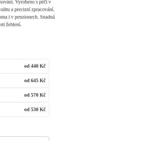
rnování. Vyrobeno s péčí v
alitu a precizní zpracování.
doma i v penzionech. Snadná
sti žehlení.
od 440
Kč
od 645
Kč
od 570
Kč
od 530
Kč