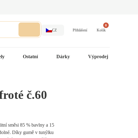
0
CZ
Přihlášení
Košík
ely
Ostatní
Dárky
Výprodej
froté č.60
litní směsi 85 % bavlny a 15
dolné. Díky gumě v tunýlku