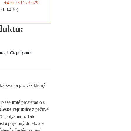
+420 739 573 629
:00–14:30)
duktu:
na, 15% polyamid
ká kvalita pro váš klidný
. Naše froté prostěradlo s
České republice
z pečlivě
 % polyamidu. Tato
t a příjemný dotek, ale
ebení a častému praní.