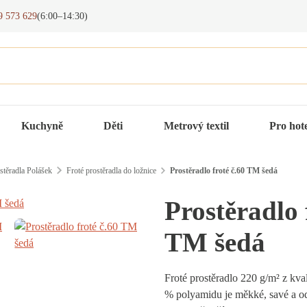
9 573 629
(6:00–14:30)
Kuchyně
Děti
Metrový textil
Pro hot
stěradla Polášek
Froté prostěradla do ložnice
Prostěradlo froté č.60 TM šedá
Prostěradlo 
TM šedá
Froté prostěradlo 220 g/m² z kva
% polyamidu je měkké, savé a o