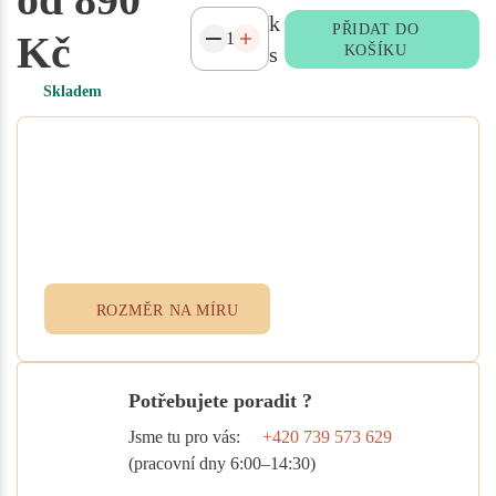
k
PŘIDAT DO
Kč
s
KOŠÍKU
Skladem
Potřebujete atypický rozměr
na míru?
Vyplňte poptávkový formulář nebo
přidejte specifikace do poznámky při
objednávce. Rádi vám ušijeme textil
přesně podle vašich potřeb.
ROZMĚR NA MÍRU
Potřebujete poradit ?
Jsme tu pro vás:
+420 739 573 629
(pracovní dny 6:00–14:30)