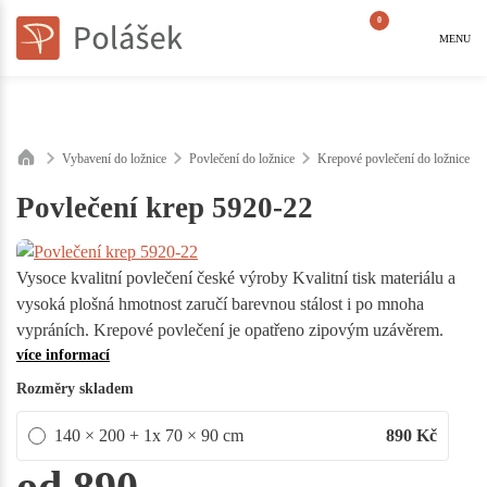
0
MENU
Vybavení do ložnice
Povlečení do ložnice
Krepové povlečení do ložnice
Povlečení krep 5920-22
Vysoce kvalitní povlečení české výroby Kvalitní tisk materiálu a
vysoká plošná hmotnost zaručí barevnou stálost i po mnoha
vypráních. Krepové povlečení je opatřeno zipovým uzávěrem.
více informací
Rozměry skladem
140 × 200 + 1x 70 × 90 cm
890
Kč
od 890