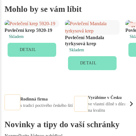
Mohlo by se vám líbit
S
Povlečení krep 5920-19
Povl
Skladem
Skl
Povlečení Mandala
tyrkysová krep
DETAIL
Skladem
DETAIL
Vyrábíme v Česku
Rodinná firma
ve vlastní dílně s důrazem
s tradicí poctivého českého šití
na kvalitu
Novinky a tipy do vaší schránky
Nezmeškejte žádnou nabídku!