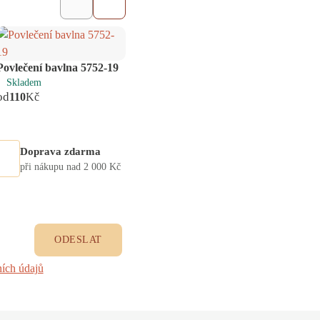
Povlečení bavlna 5752-19
Povlečení bavlna 5752-29
Povle
Skladem
Skladem
Skl
od
od
od
110
Kč
110
Kč
11
Doprava zdarma
při nákupu nad 2 000 Kč
ODESLAT
ích údajů