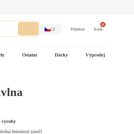
0
CZ
Přihlášení
Košík
ely
Ostatní
Dárky
Výprodej
avlna
é výroby
 plošná hmotnost zaručí