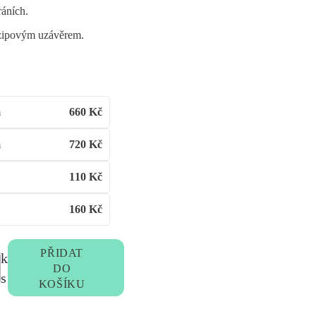
ráních.
 zipovým uzávěrem.
m
660
Kč
m
720
Kč
110
Kč
160
Kč
PŘIDAT
k
DO
s
KOŠÍKU