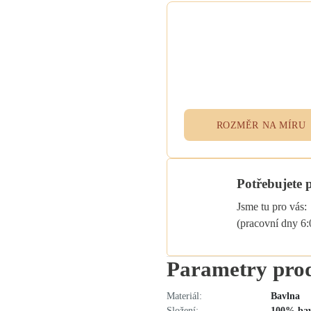
Potřebujete atypický
rozměr na míru?
Vyplňte poptávkový formulář n
přidejte specifikace do poznám
při objednávce. Rádi vám ušije
textil přesně podle vašich potřeb
ROZMĚR NA MÍRU
Potřebujete 
Jsme tu pro vás:
(pracovní dny 6
Parametry pro
Materiál:
Bavlna
Složení:
100% ba