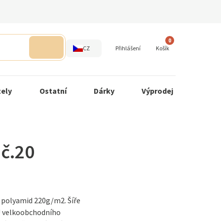
0
CZ
Přihlášení
Košík
tely
Ostatní
Dárky
Výprodej
 č.20
polyamid 220g/m2. Šíře
U velkoobchodního