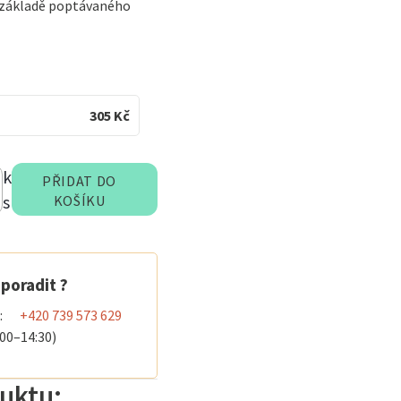
a základě poptávaného
305
Kč
k
PŘIDAT DO
s
KOŠÍKU
poradit ?
:
+420 739 573 629
:00–14:30)
uktu: