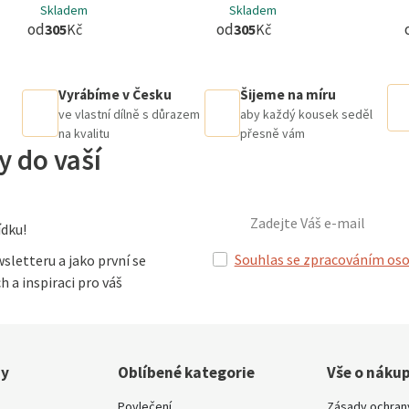
Skladem
Skladem
od
od
305
Kč
305
Kč
Vyrábíme v Česku
Šijeme na míru
ve vlastní dílně s důrazem
aby každý kousek seděl
na kvalitu
přesně vám
y do vaší
dku!
Souhlas se zpracováním oso
sletteru a jako první se
h a inspiraci pro váš
ny
Oblíbené kategorie
Vše o náku
Povlečení
Zásady ochran