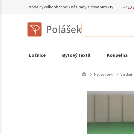
Prodejny
Velkoobchod
O nás
Rady a tipy
Kontakty
+420 
Ložnice
Bytový textil
Koupelna
Metrový textil
Výrobní 