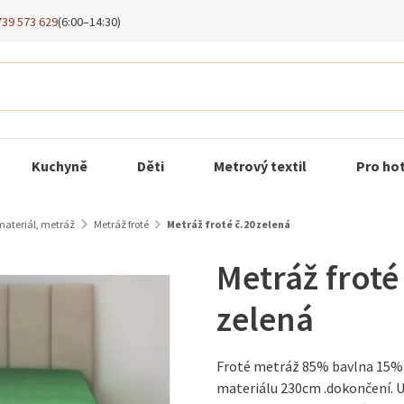
739 573 629
(6:00–14:30)
Kuchyně
Děti
Metrový textil
Pro ho
materiál, metráž
Metráž froté
Metráž froté č.20 zelená
Metráž froté
zelená
Froté metráž 85% bavlna 15% 
materiálu 230cm .dokončení. 