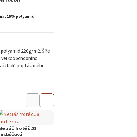
na, 15% polyamid
polyamid 220g/m2. Šíře
U velkoobchodního
a základě poptávaného
Metráž froté č.7 žlutá
Skladem
Metráž froté č.58
Metrá
od
305
Kč
tm.béžová
olivo