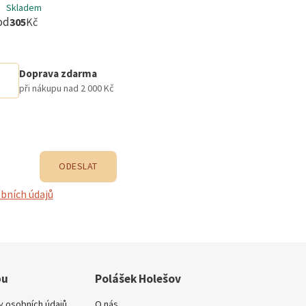
Skladem
Skl
od
od
305
Kč
30
Doprava zdarma
při nákupu nad 2 000 Kč
ODESLAT
bních údajů
pu
Polášek Holešov
y osobních údajů
O nás