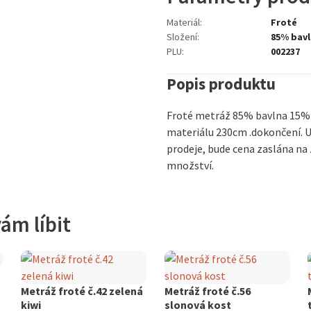
Materiál:
Froté
Složení:
85% bavl
PLU:
002237
Popis produktu
Froté metráž 85% bavlna 15% 
materiálu 230cm .dokončení. 
prodeje, bude cena zaslána n
množství.
ám líbit
Metráž froté č.42 zelená
Metráž froté č.56
kiwi
slonová kost