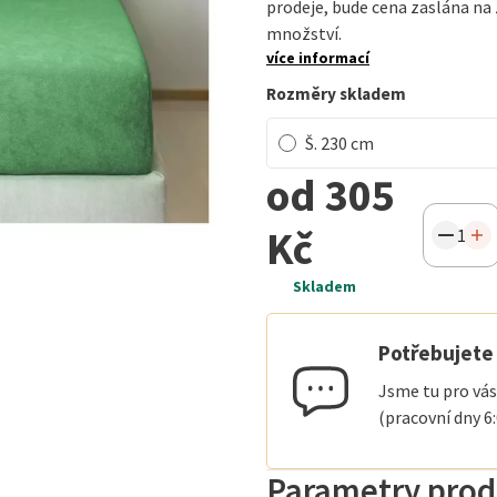
prodeje, bude cena zaslána n
množství.
více informací
Rozměry skladem
Š. 230 cm
od 305
Kč
Skladem
Potřebujete 
Jsme tu pro vás
(pracovní dny 6
Parametry prod