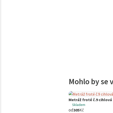
Mohlo by se v
Metráž froté č.9 cihlová
Skladem
od
305
Kč