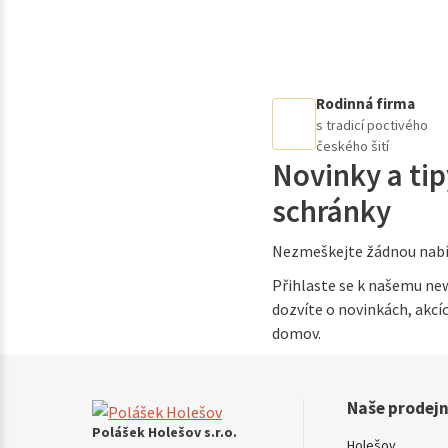
Rodinná firma
s tradicí poctivého
českého šití
Novinky a tip
schránky
Nezmeškejte žádnou nabí
Přihlaste se k našemu new
dozvíte o novinkách, akcíc
domov.
Naše prodej
Polášek Holešov s.r.o.
Holešov