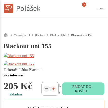
0
MENU
Metrový textil
Blackout
Blackout UNI
Blackout uni 155
Blackout uni 155
Dekorační látka Blackout
více informací
205 Kč
k
PŘIDAT DO
s
KOŠÍKU
Skladem