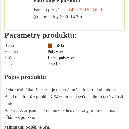
Potřebujete poradit ?
Jsme tu pro vás:
+420 739 573 629
(pracovní dny 6:00–14:30)
Parametry produktu:
Barva:
hnědá
Materiál:
Polyester
Složení:
100% polyester
PLU:
002619
Popis produktu
Dekorační látka Blackout je materiál určen k zastínění pokoje.
Blackout dokáže pohltit až 94% procent světla a tlumí také z části
hluk.
Barva a vzor jsou tištěny pouze z lícové strany, rubová strana je
bílá, bez potisku.
Minimální odběr je 5m.