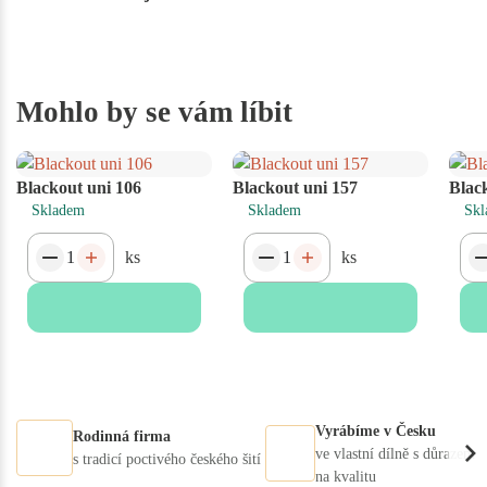
Mohlo by se vám líbit
Blackout uni 106
Blackout uni 157
Blac
Skladem
Skladem
Skl
ks
ks
Vyrábíme v Česku
Rodinná firma
ve vlastní dílně s důrazem
s tradicí poctivého českého šití
na kvalitu