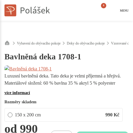
0
MENU
Vybavení do obývacího pokoje
Deky do obývacího pokoje
Vzorované dek
Bavlněná deka 1708-1
Luxusní bavlněná deka. Tato deka je velmi příjemná a hřejivá.
Materiálové složení: 60 % bavlna 35 % akryl 5 % polyester
více informací
Rozměry skladem
150 x 200 cm
990
Kč
od 990