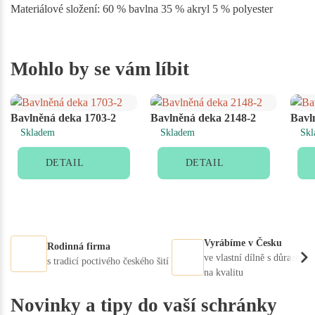
Materiálové složení: 60 % bavlna 35 % akryl 5 % polyester
Mohlo by se vám líbit
Bavlněná deka 1703-2
Bavlněná deka 2148-2
Bavl
Skladem
Skladem
Skl
DETAIL
DETAIL
Vyrábíme v Česku
Rodinná firma
ve vlastní dílně s důrazem
s tradicí poctivého českého šití
na kvalitu
Novinky a tipy do vaší schránky